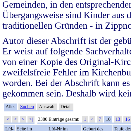
Gemeinden, in den entsprechende
Übergangsweise sind Kinder aus 
traditionellen Gründen - in Zippn
Autor dieser Abschrift ist der geb
Er weist auf folgende Sachverhalte
von einer Kopie des Original-Kirc
zweifelsfreie Fehler im Kirchenbuc
worden. Bei der Abschrift kann e
gekommen sein. Deshalb wird kein
Alles
Suchen
Auswahl
Detail
|<
<
>
>|
3380 Einträge gesamt:
1
4
7
10
13
16
Lfd-
Seite im
Lfd-Nr im
Geburt des
Taufe de