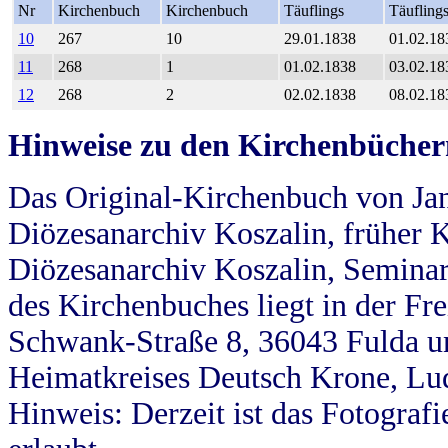
Nr
Kirchenbuch
Kirchenbuch
Täuflings
Täufling
10
267
10
29.01.1838
01.02.18
11
268
1
01.02.1838
03.02.18
12
268
2
02.02.1838
08.02.18
Hinweise zu den Kirchenbücher
Das Original-Kirchenbuch von Jan
Diözesanarchiv Koszalin, früher Kö
Diözesanarchiv Koszalin, Seminar
des Kirchenbuches liegt in der Fr
Schwank-Straße 8, 36043 Fulda u
Heimatkreises Deutsch Krone, Lu
Hinweis: Derzeit ist das Fotograf