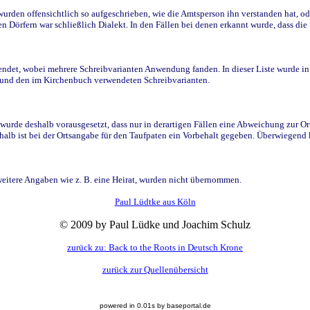
den offensichtlich so aufgeschrieben, wie die Amtsperson ihn verstanden hat, ode
n Dörfern war schließlich Dialekt. In den Fällen bei denen erkannt wurde, dass di
t, wobei mehrere Schreibvarianten Anwendung fanden. In dieser Liste wurde in de
n und den im Kirchenbuch verwendeten Schreibvarianten.
wurde deshalb vorausgesetzt, dass nur in derartigen Fällen eine Abweichung zur O
eshalb ist bei der Ortsangabe für den Taufpaten ein Vorbehalt gegeben. Überwiegen
weitere Angaben wie z. B. eine Heirat, wurden nicht übernommen.
Paul Lüdtke aus Köln
© 2009 by Paul Lüdke und Joachim Schulz
zurück zu: Back to the Roots in Deutsch Krone
zurück zur Quellenübersicht
powered in 0.01s by baseportal.de