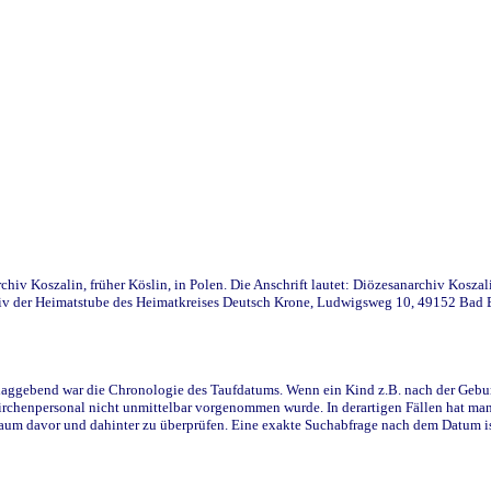
iv Koszalin, früher Köslin, in Polen. Die Anschrift lautet: Diözesanarchiv Koszal
v der Heimatstube des Heimatkreises Deutsch Krone, Ludwigsweg 10, 49152 Bad Ess
ggebend war die Chronologie des Taufdatums. Wenn ein Kind z.B. nach der Geburt 
rchenpersonal nicht unmittelbar vorgenommen wurde. In derartigen Fällen hat man d
raum davor und dahinter zu überprüfen. Eine exakte Suchabfrage nach dem Datum i