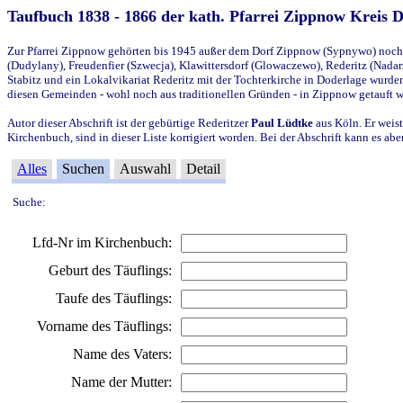
Taufbuch 1838 - 1866 der kath. Pfarrei Zippnow Kreis 
Zur Pfarrei Zippnow gehörten bis 1945 außer dem Dorf Zippnow (Sypnywo) noch d
(Dudylany), Freudenfier (Szwecja), Klawittersdorf (Glowaczewo), Rederitz (Nadarz
Stabitz und ein Lokalvikariat Rederitz mit der Tochterkirche in Doderlage wurd
diesen Gemeinden - wohl noch aus traditionellen Gründen - in Zippnow getauft 
Autor dieser Abschrift ist der gebürtige Rederitzer
Paul Lüdtke
aus Köln. Er weist
Kirchenbuch, sind in dieser Liste korrigiert worden. Bei der Abschrift kann es 
Alles
Suchen
Auswahl
Detail
Suche:
Lfd-Nr im Kirchenbuch:
Geburt des Täuflings:
Taufe des Täuflings:
Vorname des Täuflings:
Name des Vaters:
Name der Mutter: