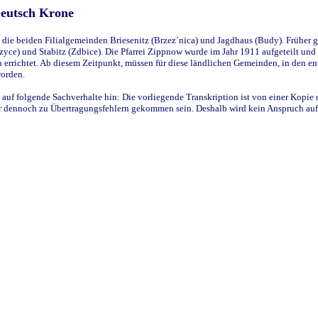
Deutsch Krone
ie beiden Filialgemeinden Briesenitz (Brzez`nica) und Jagdhaus (Budy). Früher g
yce) und Stabitz (Zdbice). Die Pfarrei Zippnow wurde im Jahr 1911 aufgeteilt und e
en errichtet. Ab diesem Zeitpunkt, müssen für diese ländlichen Gemeinden, in den
worden.
 auf folgende Sachverhalte hin: Die vorliegende Transkription ist von einer Kopie 
aber dennoch zu Übertragungsfehlern gekommen sein. Deshalb wird kein Anspruch auf 