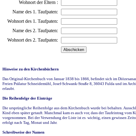
Wohnort der Eltern :
Name des 1. Taufpaten:
Wohnort des 1. Taufpaten:
Name des 2. Taufpaten:
Wohnort des 2. Taufpaten:
Hinweise zu den Kirchenbüchern
Das Original-Kirchenbuch von Januar 1838 bis 1866, befindet sich im Diözesanarch
Freien Prälatur Schneidemühl, Josef-Schwank-Straße 8, 36043 Fulda und im Archi
erlaubt.
Die Reihenfolge der Einträge
Die ursprüngliche Reihenfolge aus dem Kirchenbuch wurde bei behalten. Ausschla
Kind eben später getauft. Manchmal kam es auch vor, dass der Taufeintrag vom Ki
vorgenommen. Bei der Verwendung der Liste ist es wichtig, einen gewissen Zeit
erfolgt nach Tag, Monat und Jahr.
Schreibweise der Namen