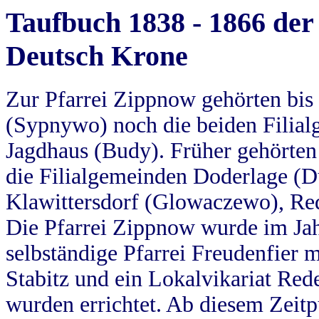
Taufbuch 1838 - 1866 der
Deutsch Krone
Zur Pfarrei Zippnow gehörten bi
(Sypnywo) noch die beiden Filial
Jagdhaus (Budy). Früher gehörten 
die Filialgemeinden Doderlage (D
Klawittersdorf (Glowaczewo), Red
Die Pfarrei Zippnow wurde im Jah
selbständige Pfarrei Freudenfier m
Stabitz und ein Lokalvikariat Red
wurden errichtet. Ab diesem Zeitp