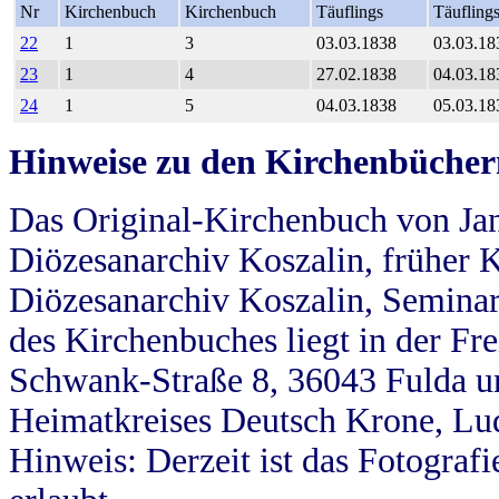
Nr
Kirchenbuch
Kirchenbuch
Täuflings
Täufling
22
1
3
03.03.1838
03.03.18
23
1
4
27.02.1838
04.03.18
24
1
5
04.03.1838
05.03.18
Hinweise zu den Kirchenbücher
Das Original-Kirchenbuch von Jan
Diözesanarchiv Koszalin, früher Kö
Diözesanarchiv Koszalin, Seminar
des Kirchenbuches liegt in der Fr
Schwank-Straße 8, 36043 Fulda u
Heimatkreises Deutsch Krone, Lu
Hinweis: Derzeit ist das Fotograf