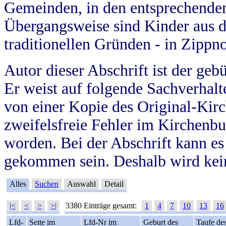
Gemeinden, in den entsprechende
Übergangsweise sind Kinder aus 
traditionellen Gründen - in Zippn
Autor dieser Abschrift ist der geb
Er weist auf folgende Sachverhalte
von einer Kopie des Original-Kirc
zweifelsfreie Fehler im Kirchenbuc
worden. Bei der Abschrift kann e
gekommen sein. Deshalb wird kein
Alles
Suchen
Auswahl
Detail
|<
<
>
>|
3380 Einträge gesamt:
1
4
7
10
13
16
Lfd-
Seite im
Lfd-Nr im
Geburt des
Taufe de