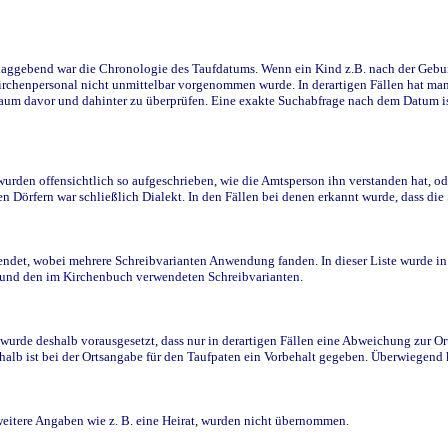
ggebend war die Chronologie des Taufdatums. Wenn ein Kind z.B. nach der Geburt 
rchenpersonal nicht unmittelbar vorgenommen wurde. In derartigen Fällen hat man d
raum davor und dahinter zu überprüfen. Eine exakte Suchabfrage nach dem Datum i
den offensichtlich so aufgeschrieben, wie die Amtsperson ihn verstanden hat, ode
n Dörfern war schließlich Dialekt. In den Fällen bei denen erkannt wurde, dass di
t, wobei mehrere Schreibvarianten Anwendung fanden. In dieser Liste wurde in de
n und den im Kirchenbuch verwendeten Schreibvarianten.
wurde deshalb vorausgesetzt, dass nur in derartigen Fällen eine Abweichung zur O
eshalb ist bei der Ortsangabe für den Taufpaten ein Vorbehalt gegeben. Überwiegen
weitere Angaben wie z. B. eine Heirat, wurden nicht übernommen.