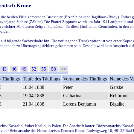
Deutsch Krone
ie beiden Filialgemeinden Briesenitz (Brzez`nica) und Jagdhaus (Budy). Früher g
yce) und Stabitz (Zdbice). Die Pfarrei Zippnow wurde im Jahr 1911 aufgeteilt und e
en errichtet. Ab diesem Zeitpunkt, müssen für diese ländlichen Gemeinden, in den
worden.
 auf folgende Sachverhalte hin: Die vorliegende Transkription ist von einer Kopie 
aber dennoch zu Übertragungsfehlern gekommen sein. Deshalb wird kein Anspruch auf 
43
46
49
52
55
58
>>
 Täuflings
Taufe des Täuflings
Vorname des Täuflings
Name des Va
8
18.04.1838
Peter
Garske
8
19.04.1838
Catharina
Rehbronn
8
21.04.1838
Lorenz Benjamin
Bigalke
iv Koszalin, früher Köslin, in Polen. Die Anschrift lautet: Diözesanarchiv Koszal
v der Heimatstube des Heimatkreises Deutsch Krone, Ludwigsweg 10, 49152 Bad Ess