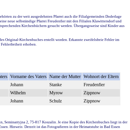
ehörten zu der weit ausgedehnten Pfarrei auch die Filialgemeinden Doderlage
ine neue selbständige Pfarrei Freudenfier mit den Filialen Klawittersdorf und
 entsprechenden Kirchenbüchern gesucht werden. Übergangsweise sind Kinder aus
des Original-Kirchenbuches erstellt worden. Erkannte zweifelsfreie Fehler im
Fehlerfreiheit erhoben.
ters
Vorname des Vaters
Name der Mutter
Wohnort der Eltern
Johann
Stanke
Freudenfier
Wilhelm
Myrow
Zippnow
Johann
Schulz
Zippnow
in, Seminarryjna 2, 75-817 Koszalin. Je eine Kopie des Kirchenbuches liegt in der
en. Hinweis: Derzeit ist das Fotografieren in der Heimatstube in Bad Essen