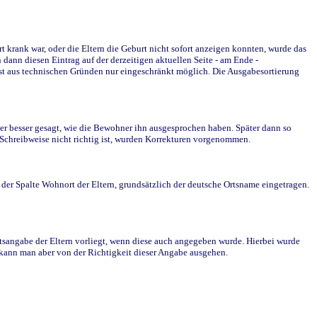
krank war, oder die Eltern die Geburt nicht sofort anzeigen konnten, wurde das
ann diesen Eintrag auf der derzeitigen aktuellen Seite - am Ende -
st aus technischen Gründen nur eingeschränkt möglich. Die Ausgabesortierung
r besser gesagt, wie die Bewohner ihn ausgesprochen haben. Später dann so
e Schreibweise nicht richtig ist, wurden Korrekturen vorgenommen.
r Spalte Wohnort der Eltern, grundsätzlich der deutsche Ortsname eingetragen.
rtsangabe der Eltern vorliegt, wenn diese auch angegeben wurde. Hierbei wurde
d kann man aber von der Richtigkeit dieser Angabe ausgehen.