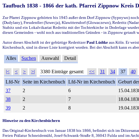
Taufbuch 1838 - 1866 der kath. Pfarrei Zippnow Kreis 
Zur Pfarrei Zippnow gehörten bis 1945 außer dem Dorf Zippnow (Sypnywo) noch d
(Dudylany), Freudenfier (Szwecja), Klawittersdorf (Glowaczewo), Rederitz (Nadarz
Stabitz und ein Lokalvikariat Rederitz mit der Tochterkirche in Doderlage wurd
diesen Gemeinden - wohl noch aus traditionellen Gründen - in Zippnow getauft 
Autor dieser Abschrift ist der gebürtige Rederitzer
Paul Lüdtke
aus Köln. Er weist
Kirchenbuch, sind in dieser Liste korrigiert worden. Bei der Abschrift kann es 
Alles
Suchen
Auswahl
Detail
|<
<
>
>|
3380 Einträge gesamt:
<<
31
34
37
40
Lfd-Nr
Seite im Kirchenbuch
Lfd-Nr im Kirchenbuch
Geburt des
37
2
6
15.04.183
38
2
7
18.04.183
39
2
8
19.04.183
Hinweise zu den Kirchenbüchern
Das Original-Kirchenbuch von Januar 1838 bis 1866, befindet sich im Diözesanarch
Freien Prälatur Schneidemühl, Josef-Schwank-Straße 8, 36043 Fulda und im Archi