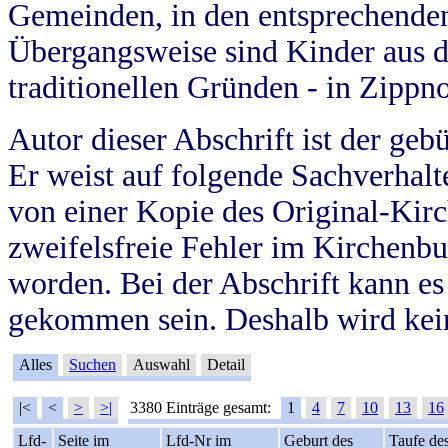
Gemeinden, in den entsprechende
Übergangsweise sind Kinder aus 
traditionellen Gründen - in Zippn
Autor dieser Abschrift ist der geb
Er weist auf folgende Sachverhalte
von einer Kopie des Original-Kirc
zweifelsfreie Fehler im Kirchenbuc
worden. Bei der Abschrift kann e
gekommen sein. Deshalb wird kein
Alles
Suchen
Auswahl
Detail
|<
<
>
>|
3380 Einträge gesamt:
1
4
7
10
13
16
Lfd-
Seite im
Lfd-Nr im
Geburt des
Taufe de