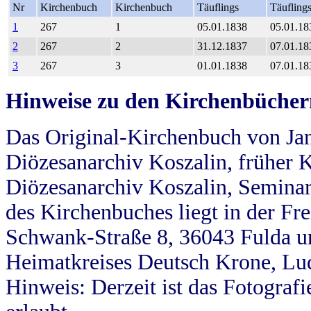
Nr
Kirchenbuch
Kirchenbuch
Täuflings
Täufling
1
267
1
05.01.1838
05.01.18
2
267
2
31.12.1837
07.01.18
3
267
3
01.01.1838
07.01.18
Hinweise zu den Kirchenbücher
Das Original-Kirchenbuch von Jan
Diözesanarchiv Koszalin, früher Kö
Diözesanarchiv Koszalin, Seminar
des Kirchenbuches liegt in der Fr
Schwank-Straße 8, 36043 Fulda u
Heimatkreises Deutsch Krone, Lu
Hinweis: Derzeit ist das Fotograf