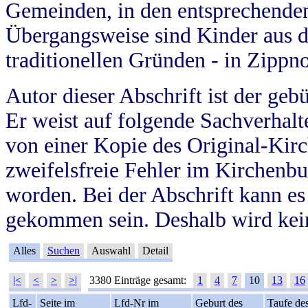
Gemeinden, in den entsprechende
Übergangsweise sind Kinder aus 
traditionellen Gründen - in Zippn
Autor dieser Abschrift ist der geb
Er weist auf folgende Sachverhalte
von einer Kopie des Original-Kirc
zweifelsfreie Fehler im Kirchenbuc
worden. Bei der Abschrift kann e
gekommen sein. Deshalb wird kein
Alles
Suchen
Auswahl
Detail
|<
<
>
>|
3380 Einträge gesamt:
1
4
7
10
13
16
Lfd-
Seite im
Lfd-Nr im
Geburt des
Taufe de