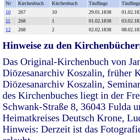
Nr
Kirchenbuch
Kirchenbuch
Täuflings
Täufling
10
267
10
29.01.1838
01.02.18
11
268
1
01.02.1838
03.02.18
12
268
2
02.02.1838
08.02.18
Hinweise zu den Kirchenbücher
Das Original-Kirchenbuch von Jan
Diözesanarchiv Koszalin, früher Kö
Diözesanarchiv Koszalin, Seminar
des Kirchenbuches liegt in der Fr
Schwank-Straße 8, 36043 Fulda u
Heimatkreises Deutsch Krone, Lu
Hinweis: Derzeit ist das Fotograf