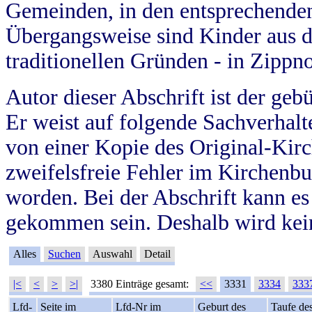
Gemeinden, in den entsprechende
Übergangsweise sind Kinder aus 
traditionellen Gründen - in Zippn
Autor dieser Abschrift ist der geb
Er weist auf folgende Sachverhalte
von einer Kopie des Original-Kirc
zweifelsfreie Fehler im Kirchenbuc
worden. Bei der Abschrift kann e
gekommen sein. Deshalb wird kein
Alles
Suchen
Auswahl
Detail
|<
<
>
>|
3380 Einträge gesamt:
<<
3331
3334
333
Lfd-
Seite im
Lfd-Nr im
Geburt des
Taufe de