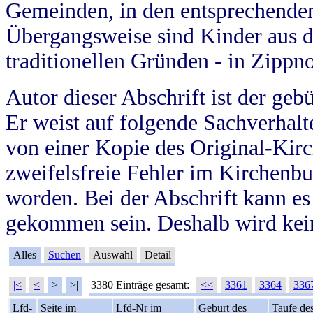
Gemeinden, in den entsprechende
Übergangsweise sind Kinder aus 
traditionellen Gründen - in Zippn
Autor dieser Abschrift ist der geb
Er weist auf folgende Sachverhalte
von einer Kopie des Original-Kirc
zweifelsfreie Fehler im Kirchenbuc
worden. Bei der Abschrift kann e
gekommen sein. Deshalb wird kein
Alles
Suchen
Auswahl
Detail
|<
<
>
>|
3380 Einträge gesamt:
<<
3361
3364
336
Lfd-
Seite im
Lfd-Nr im
Geburt des
Taufe de