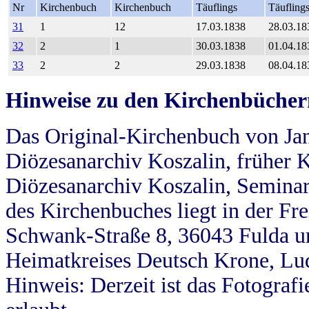
Nr
Kirchenbuch
Kirchenbuch
Täuflings
Täufling
31
1
12
17.03.1838
28.03.18
32
2
1
30.03.1838
01.04.18
33
2
2
29.03.1838
08.04.18
Hinweise zu den Kirchenbücher
Das Original-Kirchenbuch von Jan
Diözesanarchiv Koszalin, früher Kö
Diözesanarchiv Koszalin, Seminar
des Kirchenbuches liegt in der Fr
Schwank-Straße 8, 36043 Fulda u
Heimatkreises Deutsch Krone, Lu
Hinweis: Derzeit ist das Fotograf