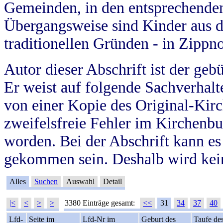
Gemeinden, in den entsprechende
Übergangsweise sind Kinder aus 
traditionellen Gründen - in Zippn
Autor dieser Abschrift ist der geb
Er weist auf folgende Sachverhalte
von einer Kopie des Original-Kirc
zweifelsfreie Fehler im Kirchenbuc
worden. Bei der Abschrift kann e
gekommen sein. Deshalb wird kein
Alles
Suchen
Auswahl
Detail
|<
<
>
>|
3380 Einträge gesamt:
<<
31
34
37
40
Lfd-
Seite im
Lfd-Nr im
Geburt des
Taufe de