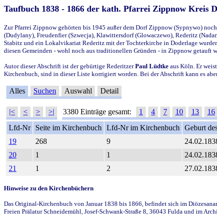
Taufbuch 1838 - 1866 der kath. Pfarrei Zippnow Kreis 
Zur Pfarrei Zippnow gehörten bis 1945 außer dem Dorf Zippnow (Sypnywo) noch d
(Dudylany), Freudenfier (Szwecja), Klawittersdorf (Glowaczewo), Rederitz (Nadarz
Stabitz und ein Lokalvikariat Rederitz mit der Tochterkirche in Doderlage wurd
diesen Gemeinden - wohl noch aus traditionellen Gründen - in Zippnow getauft 
Autor dieser Abschrift ist der gebürtige Rederitzer
Paul Lüdtke
aus Köln. Er weist
Kirchenbuch, sind in dieser Liste korrigiert worden. Bei der Abschrift kann es 
Alles
Suchen
Auswahl
Detail
|<
<
>
>|
3380 Einträge gesamt:
1
4
7
10
13
16
Lfd-Nr
Seite im Kirchenbuch
Lfd-Nr im Kirchenbuch
Geburt des
19
268
9
24.02.183
20
1
1
24.02.183
21
1
2
27.02.183
Hinweise zu den Kirchenbüchern
Das Original-Kirchenbuch von Januar 1838 bis 1866, befindet sich im Diözesanarch
Freien Prälatur Schneidemühl, Josef-Schwank-Straße 8, 36043 Fulda und im Archi