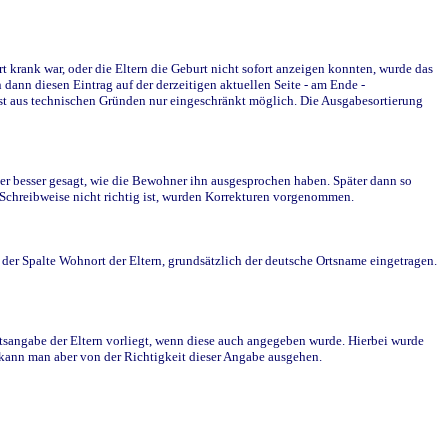
krank war, oder die Eltern die Geburt nicht sofort anzeigen konnten, wurde das
ann diesen Eintrag auf der derzeitigen aktuellen Seite - am Ende -
st aus technischen Gründen nur eingeschränkt möglich. Die Ausgabesortierung
r besser gesagt, wie die Bewohner ihn ausgesprochen haben. Später dann so
e Schreibweise nicht richtig ist, wurden Korrekturen vorgenommen.
r Spalte Wohnort der Eltern, grundsätzlich der deutsche Ortsname eingetragen.
rtsangabe der Eltern vorliegt, wenn diese auch angegeben wurde. Hierbei wurde
d kann man aber von der Richtigkeit dieser Angabe ausgehen.