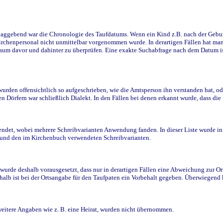
ggebend war die Chronologie des Taufdatums. Wenn ein Kind z.B. nach der Geburt 
rchenpersonal nicht unmittelbar vorgenommen wurde. In derartigen Fällen hat man d
raum davor und dahinter zu überprüfen. Eine exakte Suchabfrage nach dem Datum i
den offensichtlich so aufgeschrieben, wie die Amtsperson ihn verstanden hat, ode
n Dörfern war schließlich Dialekt. In den Fällen bei denen erkannt wurde, dass di
t, wobei mehrere Schreibvarianten Anwendung fanden. In dieser Liste wurde in de
n und den im Kirchenbuch verwendeten Schreibvarianten.
wurde deshalb vorausgesetzt, dass nur in derartigen Fällen eine Abweichung zur O
eshalb ist bei der Ortsangabe für den Taufpaten ein Vorbehalt gegeben. Überwiegen
weitere Angaben wie z. B. eine Heirat, wurden nicht übernommen.