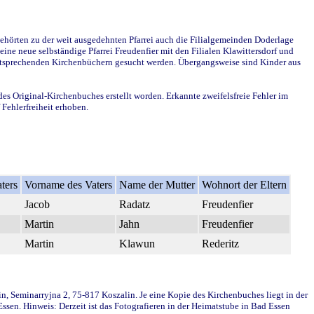
ehörten zu der weit ausgedehnten Pfarrei auch die Filialgemeinden Doderlage
ine neue selbständige Pfarrei Freudenfier mit den Filialen Klawittersdorf und
 entsprechenden Kirchenbüchern gesucht werden. Übergangsweise sind Kinder aus
des Original-Kirchenbuches erstellt worden. Erkannte zweifelsfreie Fehler im
Fehlerfreiheit erhoben.
ters
Vorname des Vaters
Name der Mutter
Wohnort der Eltern
Jacob
Radatz
Freudenfier
Martin
Jahn
Freudenfier
Martin
Klawun
Rederitz
in, Seminarryjna 2, 75-817 Koszalin. Je eine Kopie des Kirchenbuches liegt in der
en. Hinweis: Derzeit ist das Fotografieren in der Heimatstube in Bad Essen