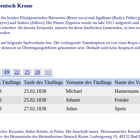
Deutsch Krone
ie beiden Filialgemeinden Briesenitz (Brzez`nica) und Jagdhaus (Budy). Früher g
yce) und Stabitz (Zdbice). Die Pfarrei Zippnow wurde im Jahr 1911 aufgeteilt und e
en errichtet. Ab diesem Zeitpunkt, müssen für diese ländlichen Gemeinden, in den
worden.
 auf folgende Sachverhalte hin: Die vorliegende Transkription ist von einer Kopie 
aber dennoch zu Übertragungsfehlern gekommen sein. Deshalb wird kein Anspruch auf 
19
22
25
28
>>
 Täuflings
Taufe des Täuflings
Vorname des Täuflings
Name des Va
8
25.02.1838
Michael
Hannemann
8
25.02.1838
Johann
Fenske
8
27.02.1838
Julius
Spors
iv Koszalin, früher Köslin, in Polen. Die Anschrift lautet: Diözesanarchiv Koszal
v der Heimatstube des Heimatkreises Deutsch Krone, Ludwigsweg 10, 49152 Bad Ess