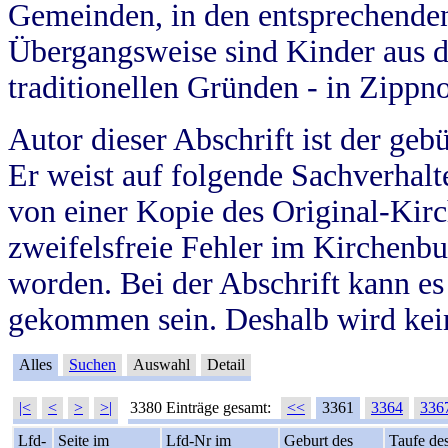
Gemeinden, in den entsprechende
Übergangsweise sind Kinder aus 
traditionellen Gründen - in Zippn
Autor dieser Abschrift ist der geb
Er weist auf folgende Sachverhalte
von einer Kopie des Original-Kirc
zweifelsfreie Fehler im Kirchenbuc
worden. Bei der Abschrift kann e
gekommen sein. Deshalb wird kein
Alles
Suchen
Auswahl
Detail
|<
<
>
>|
3380 Einträge gesamt:
<<
3361
3364
336
Lfd-
Seite im
Lfd-Nr im
Geburt des
Taufe de