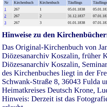
Nr
Kirchenbuch
Kirchenbuch
Täuflings
Täufling
1
267
1
05.01.1838
05.01.18
2
267
2
31.12.1837
07.01.18
3
267
3
01.01.1838
07.01.18
Hinweise zu den Kirchenbücher
Das Original-Kirchenbuch von Jan
Diözesanarchiv Koszalin, früher Kö
Diözesanarchiv Koszalin, Seminar
des Kirchenbuches liegt in der Fr
Schwank-Straße 8, 36043 Fulda u
Heimatkreises Deutsch Krone, Lu
Hinweis: Derzeit ist das Fotograf