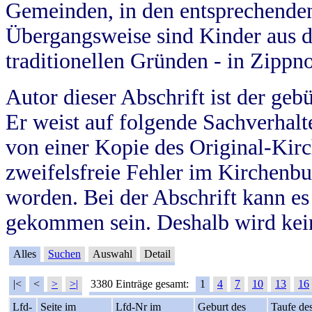
Gemeinden, in den entsprechende
Übergangsweise sind Kinder aus 
traditionellen Gründen - in Zippn
Autor dieser Abschrift ist der geb
Er weist auf folgende Sachverhalte
von einer Kopie des Original-Kirc
zweifelsfreie Fehler im Kirchenbuc
worden. Bei der Abschrift kann e
gekommen sein. Deshalb wird kein
Alles
Suchen
Auswahl
Detail
|<
<
>
>|
3380 Einträge gesamt:
1
4
7
10
13
16
Lfd-
Seite im
Lfd-Nr im
Geburt des
Taufe de