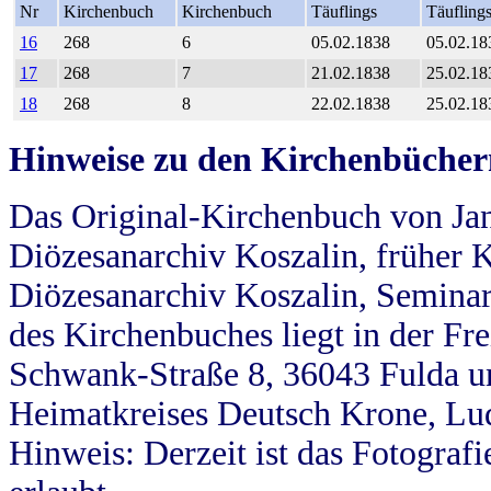
Nr
Kirchenbuch
Kirchenbuch
Täuflings
Täufling
16
268
6
05.02.1838
05.02.18
17
268
7
21.02.1838
25.02.18
18
268
8
22.02.1838
25.02.18
Hinweise zu den Kirchenbücher
Das Original-Kirchenbuch von Jan
Diözesanarchiv Koszalin, früher Kö
Diözesanarchiv Koszalin, Seminar
des Kirchenbuches liegt in der Fr
Schwank-Straße 8, 36043 Fulda u
Heimatkreises Deutsch Krone, Lu
Hinweis: Derzeit ist das Fotograf