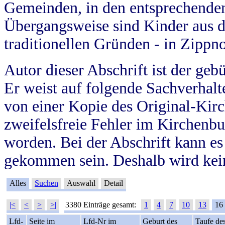
Gemeinden, in den entsprechende
Übergangsweise sind Kinder aus 
traditionellen Gründen - in Zippn
Autor dieser Abschrift ist der geb
Er weist auf folgende Sachverhalte
von einer Kopie des Original-Kirc
zweifelsfreie Fehler im Kirchenbuc
worden. Bei der Abschrift kann e
gekommen sein. Deshalb wird kein
Alles
Suchen
Auswahl
Detail
|<
<
>
>|
3380 Einträge gesamt:
1
4
7
10
13
16
Lfd-
Seite im
Lfd-Nr im
Geburt des
Taufe de