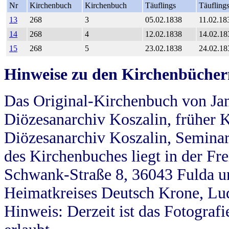
Nr
Kirchenbuch
Kirchenbuch
Täuflings
Täufling
13
268
3
05.02.1838
11.02.18
14
268
4
12.02.1838
14.02.18
15
268
5
23.02.1838
24.02.18
Hinweise zu den Kirchenbücher
Das Original-Kirchenbuch von Jan
Diözesanarchiv Koszalin, früher Kö
Diözesanarchiv Koszalin, Seminar
des Kirchenbuches liegt in der Fr
Schwank-Straße 8, 36043 Fulda u
Heimatkreises Deutsch Krone, Lu
Hinweis: Derzeit ist das Fotograf