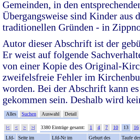
Gemeinden, in den entsprechende
Übergangsweise sind Kinder aus 
traditionellen Gründen - in Zippn
Autor dieser Abschrift ist der geb
Er weist auf folgende Sachverhalte
von einer Kopie des Original-Kirc
zweifelsfreie Fehler im Kirchenbuc
worden. Bei der Abschrift kann e
gekommen sein. Deshalb wird kein
Alles
Suchen
Auswahl
Detail
|<
<
>
>|
3380 Einträge gesamt:
1
4
7
10
13
16
Lfd-
Seite im
Lfd-Nr im
Geburt des
Taufe de