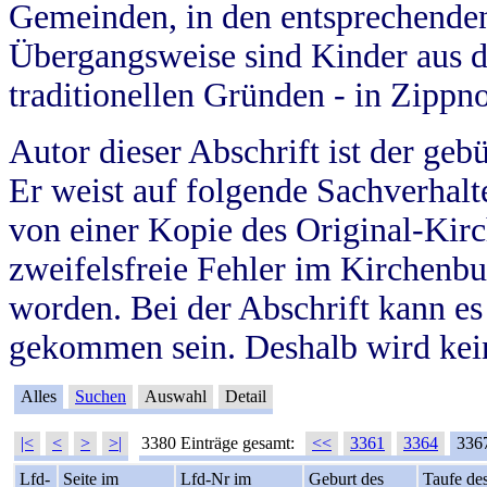
Gemeinden, in den entsprechende
Übergangsweise sind Kinder aus 
traditionellen Gründen - in Zippn
Autor dieser Abschrift ist der geb
Er weist auf folgende Sachverhalte
von einer Kopie des Original-Kirc
zweifelsfreie Fehler im Kirchenbuc
worden. Bei der Abschrift kann e
gekommen sein. Deshalb wird kein
Alles
Suchen
Auswahl
Detail
|<
<
>
>|
3380 Einträge gesamt:
<<
3361
3364
336
Lfd-
Seite im
Lfd-Nr im
Geburt des
Taufe de