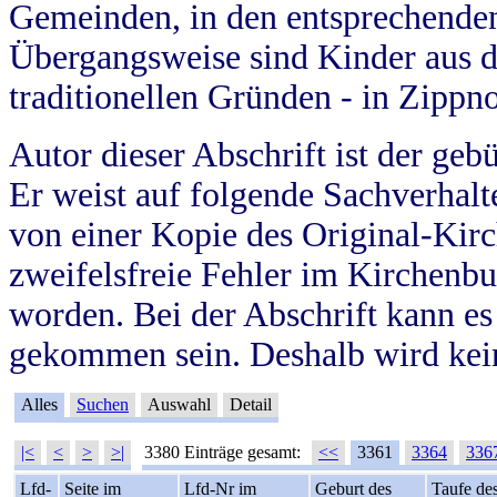
Gemeinden, in den entsprechende
Übergangsweise sind Kinder aus 
traditionellen Gründen - in Zippn
Autor dieser Abschrift ist der geb
Er weist auf folgende Sachverhalte
von einer Kopie des Original-Kirc
zweifelsfreie Fehler im Kirchenbuc
worden. Bei der Abschrift kann e
gekommen sein. Deshalb wird kein
Alles
Suchen
Auswahl
Detail
|<
<
>
>|
3380 Einträge gesamt:
<<
3361
3364
336
Lfd-
Seite im
Lfd-Nr im
Geburt des
Taufe de