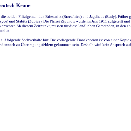
Deutsch Krone
ie beiden Filialgemeinden Briesenitz (Brzez`nica) und Jagdhaus (Budy). Früher g
yce) und Stabitz (Zdbice). Die Pfarrei Zippnow wurde im Jahr 1911 aufgeteilt und e
en errichtet. Ab diesem Zeitpunkt, müssen für diese ländlichen Gemeinden, in den
worden.
 auf folgende Sachverhalte hin: Die vorliegende Transkription ist von einer Kopie 
aber dennoch zu Übertragungsfehlern gekommen sein. Deshalb wird kein Anspruch auf 