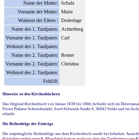
Name der Mutter:
Schulz
Vorname der Mutter:
Maria
Wohnort der Eltern :
Doderlage
Name des 1. Taufpaten:
Achterberg
Vorname des 1. Taufpaten:
Carl
Wohnort des 1. Taufpaten:
Name des 2. Taufpaten:
Remer
Vorname des 2. Taufpaten:
Christina
Wohnort des 2. Taufpaten:
Feld18:
Hinweise zu den Kirchenbüchern
Das Original-Kirchenbuch von Januar 1838 bis 1866, befindet sich im Diözesanarch
Freien Prälatur Schneidemühl, Josef-Schwank-Straße 8, 36043 Fulda und im Archi
erlaubt.
Die Reihenfolge der Einträge
Die ursprüngliche Reihenfolge aus dem Kirchenbuch wurde bei behalten. Ausschla
Kind eben später getauft. Manchmal kam es auch vor, dass der Taufeintrag vom Ki