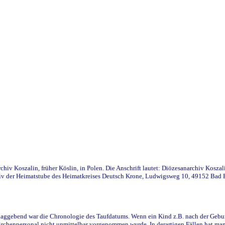
iv Koszalin, früher Köslin, in Polen. Die Anschrift lautet: Diözesanarchiv Koszal
v der Heimatstube des Heimatkreises Deutsch Krone, Ludwigsweg 10, 49152 Bad Ess
ggebend war die Chronologie des Taufdatums. Wenn ein Kind z.B. nach der Geburt 
rchenpersonal nicht unmittelbar vorgenommen wurde. In derartigen Fällen hat man d