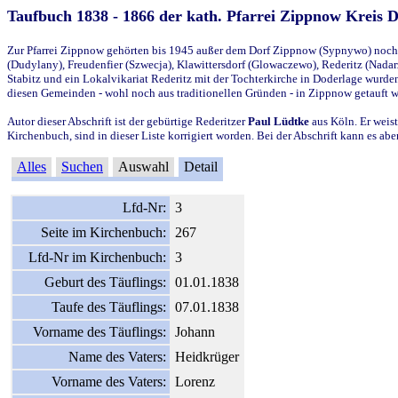
Taufbuch 1838 - 1866 der kath. Pfarrei Zippnow Kreis 
Zur Pfarrei Zippnow gehörten bis 1945 außer dem Dorf Zippnow (Sypnywo) noch d
(Dudylany), Freudenfier (Szwecja), Klawittersdorf (Glowaczewo), Rederitz (Nadarz
Stabitz und ein Lokalvikariat Rederitz mit der Tochterkirche in Doderlage wurd
diesen Gemeinden - wohl noch aus traditionellen Gründen - in Zippnow getauft 
Autor dieser Abschrift ist der gebürtige Rederitzer
Paul Lüdtke
aus Köln. Er weist
Kirchenbuch, sind in dieser Liste korrigiert worden. Bei der Abschrift kann es 
Alles
Suchen
Auswahl
Detail
Lfd-Nr:
3
Seite im Kirchenbuch:
267
Lfd-Nr im Kirchenbuch:
3
Geburt des Täuflings:
01.01.1838
Taufe des Täuflings:
07.01.1838
Vorname des Täuflings:
Johann
Name des Vaters:
Heidkrüger
Vorname des Vaters:
Lorenz