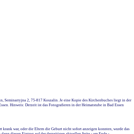
in, Seminarryjna 2, 75-817 Koszalin. Je eine Kopie des Kirchenbuches liegt in der
en. Hinweis: Derzeit ist das Fotografieren in der Heimatstube in Bad Essen
krank war, oder die Eltern die Geburt nicht sofort anzeigen konnten, wurde das
ann diesen Eintrag auf der derzeitigen aktuellen Seite - am Ende -