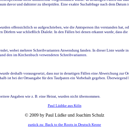
raum davor und dahinter zu überprüfen. Eine exakte Suchabfrage nach dem Datum i
den offensichtlich so aufgeschrieben, wie die Amtsperson ihn verstanden hat, ode
n Dörfern war schließlich Dialekt. In den Fällen bei denen erkannt wurde, dass di
t, wobei mehrere Schreibvarianten Anwendung fanden. In dieser Liste wurde in de
n und den im Kirchenbuch verwendeten Schreibvarianten.
wurde deshalb vorausgesetzt, dass nur in derartigen Fällen eine Abweichung zur O
eshalb ist bei der Ortsangabe für den Taufpaten ein Vorbehalt gegeben. Überwiegen
weitere Angaben wie z. B. eine Heirat, wurden nicht übernommen.
Paul Lüdtke aus Köln
© 2009 by Paul Lüdke und Joachim Schulz
zurück zu: Back to the Roots in Deutsch Krone