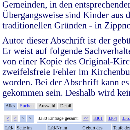
Gemeinden, in den entsprechende
Übergangsweise sind Kinder aus 
traditionellen Gründen - in Zippn
Autor dieser Abschrift ist der geb
Er weist auf folgende Sachverhalte
von einer Kopie des Original-Kirc
zweifelsfreie Fehler im Kirchenbuc
worden. Bei der Abschrift kann e
gekommen sein. Deshalb wird kein
Alles
Suchen
Auswahl
Detail
|<
<
>
>|
3380 Einträge gesamt:
<<
3361
3364
336
Lfd-
Seite im
Lfd-Nr im
Geburt des
Taufe de