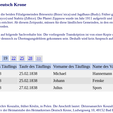
Deutsch Krone
ie beiden Filialgemeinden Briesenitz (Brzez`nica) und Jagdhaus (Budy). Früher g
yce) und Stabitz (Zdbice). Die Pfarrei Zippnow wurde im Jahr 1911 aufgeteilt und e
en errichtet. Ab diesem Zeitpunkt, müssen für diese ländlichen Gemeinden, in den
worden.
 auf folgende Sachverhalte hin: Die vorliegende Transkription ist von einer Kopie 
aber dennoch zu Übertragungsfehlern gekommen sein. Deshalb wird kein Anspruch auf 
19
22
25
28
>>
 Täuflings
Taufe des Täuflings
Vorname des Täuflings
Name des Va
8
25.02.1838
Michael
Hannemann
8
25.02.1838
Johann
Fenske
8
27.02.1838
Julius
Spors
iv Koszalin, früher Köslin, in Polen. Die Anschrift lautet: Diözesanarchiv Koszal
v der Heimatstube des Heimatkreises Deutsch Krone, Ludwigsweg 10, 49152 Bad Ess