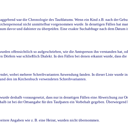
ggebend war die Chronologie des Taufdatums. Wenn ein Kind z.B. nach der Geburt 
rchenpersonal nicht unmittelbar vorgenommen wurde. In derartigen Fällen hat man d
raum davor und dahinter zu überprüfen. Eine exakte Suchabfrage nach dem Datum i
den offensichtlich so aufgeschrieben, wie die Amtsperson ihn verstanden hat, ode
n Dörfern war schließlich Dialekt. In den Fällen bei denen erkannt wurde, dass di
t, wobei mehrere Schreibvarianten Anwendung fanden. In dieser Liste wurde in de
n und den im Kirchenbuch verwendeten Schreibvarianten.
wurde deshalb vorausgesetzt, dass nur in derartigen Fällen eine Abweichung zur O
eshalb ist bei der Ortsangabe für den Taufpaten ein Vorbehalt gegeben. Überwiegen
weitere Angaben wie z. B. eine Heirat, wurden nicht übernommen.