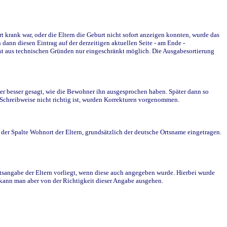
krank war, oder die Eltern die Geburt nicht sofort anzeigen konnten, wurde das
ann diesen Eintrag auf der derzeitigen aktuellen Seite - am Ende -
st aus technischen Gründen nur eingeschränkt möglich. Die Ausgabesortierung
r besser gesagt, wie die Bewohner ihn ausgesprochen haben. Später dann so
e Schreibweise nicht richtig ist, wurden Korrekturen vorgenommen.
r Spalte Wohnort der Eltern, grundsätzlich der deutsche Ortsname eingetragen.
rtsangabe der Eltern vorliegt, wenn diese auch angegeben wurde. Hierbei wurde
d kann man aber von der Richtigkeit dieser Angabe ausgehen.