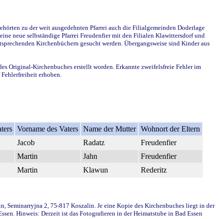
ehörten zu der weit ausgedehnten Pfarrei auch die Filialgemeinden Doderlage
ine neue selbständige Pfarrei Freudenfier mit den Filialen Klawittersdorf und
 entsprechenden Kirchenbüchern gesucht werden. Übergangsweise sind Kinder aus
des Original-Kirchenbuches erstellt worden. Erkannte zweifelsfreie Fehler im
Fehlerfreiheit erhoben.
ters
Vorname des Vaters
Name der Mutter
Wohnort der Eltern
Jacob
Radatz
Freudenfier
Martin
Jahn
Freudenfier
Martin
Klawun
Rederitz
in, Seminarryjna 2, 75-817 Koszalin. Je eine Kopie des Kirchenbuches liegt in der
en. Hinweis: Derzeit ist das Fotografieren in der Heimatstube in Bad Essen