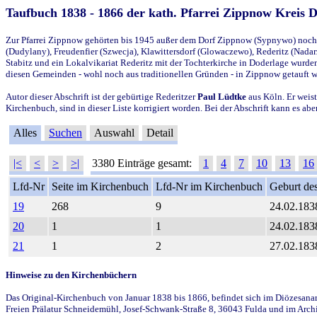
Taufbuch 1838 - 1866 der kath. Pfarrei Zippnow Kreis 
Zur Pfarrei Zippnow gehörten bis 1945 außer dem Dorf Zippnow (Sypnywo) noch d
(Dudylany), Freudenfier (Szwecja), Klawittersdorf (Glowaczewo), Rederitz (Nadarz
Stabitz und ein Lokalvikariat Rederitz mit der Tochterkirche in Doderlage wurd
diesen Gemeinden - wohl noch aus traditionellen Gründen - in Zippnow getauft 
Autor dieser Abschrift ist der gebürtige Rederitzer
Paul Lüdtke
aus Köln. Er weist
Kirchenbuch, sind in dieser Liste korrigiert worden. Bei der Abschrift kann es 
Alles
Suchen
Auswahl
Detail
|<
<
>
>|
3380 Einträge gesamt:
1
4
7
10
13
16
Lfd-Nr
Seite im Kirchenbuch
Lfd-Nr im Kirchenbuch
Geburt des
19
268
9
24.02.183
20
1
1
24.02.183
21
1
2
27.02.183
Hinweise zu den Kirchenbüchern
Das Original-Kirchenbuch von Januar 1838 bis 1866, befindet sich im Diözesanarch
Freien Prälatur Schneidemühl, Josef-Schwank-Straße 8, 36043 Fulda und im Archi