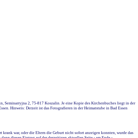
in, Seminarryjna 2, 75-817 Koszalin. Je eine Kopie des Kirchenbuches liegt in der
en. Hinweis: Derzeit ist das Fotografieren in der Heimatstube in Bad Essen
krank war, oder die Eltern die Geburt nicht sofort anzeigen konnten, wurde das
ann diesen Eintrag auf der derzeitigen aktuellen Seite - am Ende -