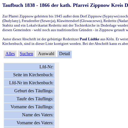
Taufbuch 1838 - 1866 der kath. Pfarrei Zippnow Kreis 
Zur Pfarrei Zippnow gehörten bis 1945 außer dem Dorf Zippnow (Sypnywo) noch d
(Dudylany), Freudenfier (Szwecja), Klawittersdorf (Glowaczewo), Rederitz (Nadarz
Stabitz und ein Lokalvikariat Rederitz mit der Tochterkirche in Doderlage wurd
diesen Gemeinden - wohl noch aus traditionellen Gründen - in Zippnow getauft 
Autor dieser Abschrift ist der gebürtige Rederitzer
Paul Lüdtke
aus Köln. Er weist
Kirchenbuch, sind in dieser Liste korrigiert worden. Bei der Abschrift kann es 
Alles
Suchen
Auswahl
Detail
Lfd-Nr:
Seite im Kirchenbuch:
Lfd-Nr im Kirchenbuch:
Geburt des Täuflings:
Taufe des Täuflings:
Vorname des Täuflings:
Name des Vaters:
Vorname des Vaters: