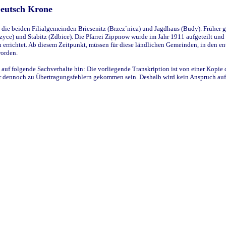
Deutsch Krone
ie beiden Filialgemeinden Briesenitz (Brzez`nica) und Jagdhaus (Budy). Früher g
yce) und Stabitz (Zdbice). Die Pfarrei Zippnow wurde im Jahr 1911 aufgeteilt und e
en errichtet. Ab diesem Zeitpunkt, müssen für diese ländlichen Gemeinden, in den
worden.
 auf folgende Sachverhalte hin: Die vorliegende Transkription ist von einer Kopie 
aber dennoch zu Übertragungsfehlern gekommen sein. Deshalb wird kein Anspruch auf 