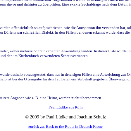
raum davor und dahinter zu überprüfen. Eine exakte Suchabfrage nach dem Datum i
den offensichtlich so aufgeschrieben, wie die Amtsperson ihn verstanden hat, ode
n Dörfern war schließlich Dialekt. In den Fällen bei denen erkannt wurde, dass di
t, wobei mehrere Schreibvarianten Anwendung fanden. In dieser Liste wurde in de
n und den im Kirchenbuch verwendeten Schreibvarianten.
wurde deshalb vorausgesetzt, dass nur in derartigen Fällen eine Abweichung zur O
eshalb ist bei der Ortsangabe für den Taufpaten ein Vorbehalt gegeben. Überwiegen
weitere Angaben wie z. B. eine Heirat, wurden nicht übernommen.
Paul Lüdtke aus Köln
© 2009 by Paul Lüdke und Joachim Schulz
zurück zu: Back to the Roots in Deutsch Krone