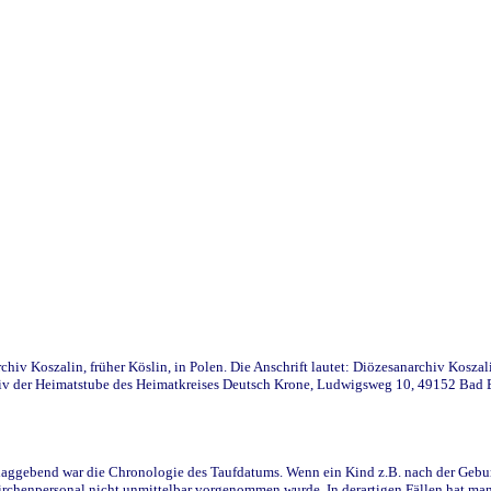
iv Koszalin, früher Köslin, in Polen. Die Anschrift lautet: Diözesanarchiv Koszal
v der Heimatstube des Heimatkreises Deutsch Krone, Ludwigsweg 10, 49152 Bad Ess
ggebend war die Chronologie des Taufdatums. Wenn ein Kind z.B. nach der Geburt 
rchenpersonal nicht unmittelbar vorgenommen wurde. In derartigen Fällen hat man d