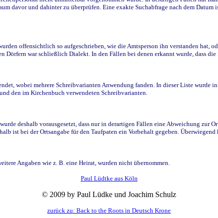
raum davor und dahinter zu überprüfen. Eine exakte Suchabfrage nach dem Datum i
den offensichtlich so aufgeschrieben, wie die Amtsperson ihn verstanden hat, ode
n Dörfern war schließlich Dialekt. In den Fällen bei denen erkannt wurde, dass di
t, wobei mehrere Schreibvarianten Anwendung fanden. In dieser Liste wurde in de
n und den im Kirchenbuch verwendeten Schreibvarianten.
wurde deshalb vorausgesetzt, dass nur in derartigen Fällen eine Abweichung zur O
eshalb ist bei der Ortsangabe für den Taufpaten ein Vorbehalt gegeben. Überwiegen
weitere Angaben wie z. B. eine Heirat, wurden nicht übernommen.
Paul Lüdtke aus Köln
© 2009 by Paul Lüdke und Joachim Schulz
zurück zu: Back to the Roots in Deutsch Krone