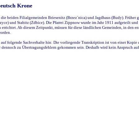
Deutsch Krone
ie beiden Filialgemeinden Briesenitz (Brzez`nica) und Jagdhaus (Budy). Früher g
yce) und Stabitz (Zdbice). Die Pfarrei Zippnow wurde im Jahr 1911 aufgeteilt und e
en errichtet. Ab diesem Zeitpunkt, müssen für diese ländlichen Gemeinden, in den
worden.
 auf folgende Sachverhalte hin: Die vorliegende Transkription ist von einer Kopie 
aber dennoch zu Übertragungsfehlern gekommen sein. Deshalb wird kein Anspruch auf 