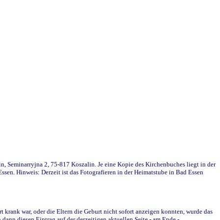
in, Seminarryjna 2, 75-817 Koszalin. Je eine Kopie des Kirchenbuches liegt in der
en. Hinweis: Derzeit ist das Fotografieren in der Heimatstube in Bad Essen
krank war, oder die Eltern die Geburt nicht sofort anzeigen konnten, wurde das
ann diesen Eintrag auf der derzeitigen aktuellen Seite - am Ende -