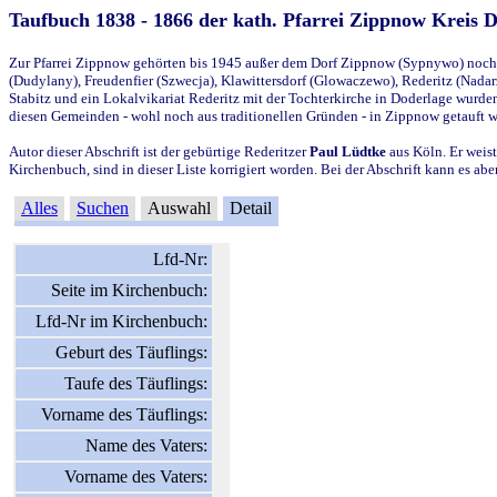
Taufbuch 1838 - 1866 der kath. Pfarrei Zippnow Kreis 
Zur Pfarrei Zippnow gehörten bis 1945 außer dem Dorf Zippnow (Sypnywo) noch d
(Dudylany), Freudenfier (Szwecja), Klawittersdorf (Glowaczewo), Rederitz (Nadarz
Stabitz und ein Lokalvikariat Rederitz mit der Tochterkirche in Doderlage wurd
diesen Gemeinden - wohl noch aus traditionellen Gründen - in Zippnow getauft 
Autor dieser Abschrift ist der gebürtige Rederitzer
Paul Lüdtke
aus Köln. Er weist
Kirchenbuch, sind in dieser Liste korrigiert worden. Bei der Abschrift kann es 
Alles
Suchen
Auswahl
Detail
Lfd-Nr:
Seite im Kirchenbuch:
Lfd-Nr im Kirchenbuch:
Geburt des Täuflings:
Taufe des Täuflings:
Vorname des Täuflings:
Name des Vaters:
Vorname des Vaters: