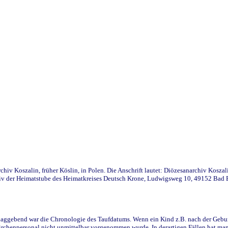
iv Koszalin, früher Köslin, in Polen. Die Anschrift lautet: Diözesanarchiv Koszal
v der Heimatstube des Heimatkreises Deutsch Krone, Ludwigsweg 10, 49152 Bad Ess
ggebend war die Chronologie des Taufdatums. Wenn ein Kind z.B. nach der Geburt 
rchenpersonal nicht unmittelbar vorgenommen wurde. In derartigen Fällen hat man d