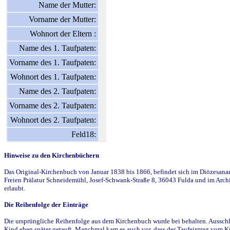
Name der Mutter:
Vorname der Mutter:
Wohnort der Eltern :
Name des 1. Taufpaten:
Vorname des 1. Taufpaten:
Wohnort des 1. Taufpaten:
Name des 2. Taufpaten:
Vorname des 2. Taufpaten:
Wohnort des 2. Taufpaten:
Feld18:
Hinweise zu den Kirchenbüchern
Das Original-Kirchenbuch von Januar 1838 bis 1866, befindet sich im Diözesanarch
Freien Prälatur Schneidemühl, Josef-Schwank-Straße 8, 36043 Fulda und im Archi
erlaubt.
Die Reihenfolge der Einträge
Die ursprüngliche Reihenfolge aus dem Kirchenbuch wurde bei behalten. Ausschla
Kind eben später getauft. Manchmal kam es auch vor, dass der Taufeintrag vom Ki