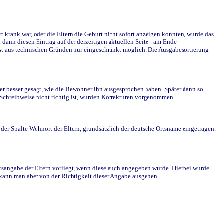
krank war, oder die Eltern die Geburt nicht sofort anzeigen konnten, wurde das
ann diesen Eintrag auf der derzeitigen aktuellen Seite - am Ende -
st aus technischen Gründen nur eingeschränkt möglich. Die Ausgabesortierung
r besser gesagt, wie die Bewohner ihn ausgesprochen haben. Später dann so
e Schreibweise nicht richtig ist, wurden Korrekturen vorgenommen.
r Spalte Wohnort der Eltern, grundsätzlich der deutsche Ortsname eingetragen.
rtsangabe der Eltern vorliegt, wenn diese auch angegeben wurde. Hierbei wurde
d kann man aber von der Richtigkeit dieser Angabe ausgehen.