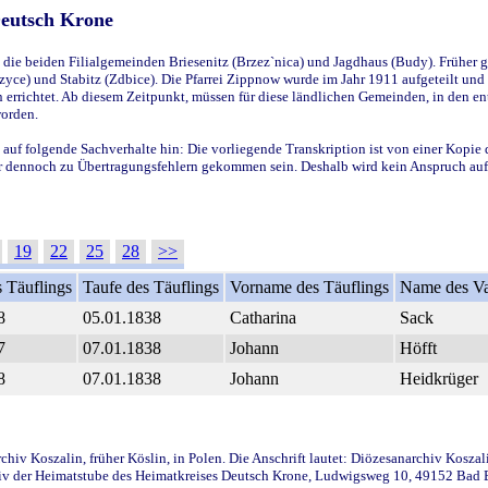
Deutsch Krone
ie beiden Filialgemeinden Briesenitz (Brzez`nica) und Jagdhaus (Budy). Früher g
yce) und Stabitz (Zdbice). Die Pfarrei Zippnow wurde im Jahr 1911 aufgeteilt und e
en errichtet. Ab diesem Zeitpunkt, müssen für diese ländlichen Gemeinden, in den
worden.
 auf folgende Sachverhalte hin: Die vorliegende Transkription ist von einer Kopie 
aber dennoch zu Übertragungsfehlern gekommen sein. Deshalb wird kein Anspruch auf 
19
22
25
28
>>
 Täuflings
Taufe des Täuflings
Vorname des Täuflings
Name des Va
8
05.01.1838
Catharina
Sack
7
07.01.1838
Johann
Höfft
8
07.01.1838
Johann
Heidkrüger
iv Koszalin, früher Köslin, in Polen. Die Anschrift lautet: Diözesanarchiv Koszal
v der Heimatstube des Heimatkreises Deutsch Krone, Ludwigsweg 10, 49152 Bad Ess