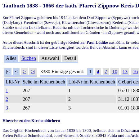
Taufbuch 1838 - 1866 der kath. Pfarrei Zippnow Kreis 
Zur Pfarrei Zippnow gehörten bis 1945 außer dem Dorf Zippnow (Sypnywo) noch d
(Dudylany), Freudenfier (Szwecja), Klawittersdorf (Glowaczewo), Rederitz (Nadarz
Stabitz und ein Lokalvikariat Rederitz mit der Tochterkirche in Doderlage wurd
diesen Gemeinden - wohl noch aus traditionellen Gründen - in Zippnow getauft 
Autor dieser Abschrift ist der gebürtige Rederitzer
Paul Lüdtke
aus Köln. Er weist
Kirchenbuch, sind in dieser Liste korrigiert worden. Bei der Abschrift kann es 
Alles
Suchen
Auswahl
Detail
|<
<
>
>|
3380 Einträge gesamt:
1
4
7
10
13
16
Lfd-Nr
Seite im Kirchenbuch
Lfd-Nr im Kirchenbuch
Geburt des
1
267
1
05.01.183
2
267
2
31.12.183
3
267
3
01.01.183
Hinweise zu den Kirchenbüchern
Das Original-Kirchenbuch von Januar 1838 bis 1866, befindet sich im Diözesanarch
Freien Prälatur Schneidemühl, Josef-Schwank-Straße 8, 36043 Fulda und im Archi