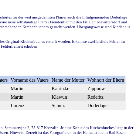
ehörten zu der weit ausgedehnten Pfarrei auch die Filialgemeinden Doderlage
ine neue selbständige Pfarrei Freudenfier mit den Filialen Klawittersdorf und
 entsprechenden Kirchenbüchern gesucht werden. Übergangsweise sind Kinder aus
des Original-Kirchenbuches erstellt worden. Erkannte zweifelsfreie Fehler im
Fehlerfreiheit erhoben.
ters
Vorname des Vaters
Name der Mutter
Wohnort der Eltern
Martin
Katritzke
Zippnow
Martin
Klawun
Rederitz
Lorenz
Schulz
Doderlage
in, Seminarryjna 2, 75-817 Koszalin. Je eine Kopie des Kirchenbuches liegt in der
en. Hinweis: Derzeit ist das Fotografieren in der Heimatstube in Bad Essen