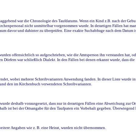
ggebend war die Chronologie des Taufdatums. Wenn ein Kind z.B. nach der Geburt 
rchenpersonal nicht unmittelbar vorgenommen wurde. In derartigen Fällen hat man d
raum davor und dahinter zu überprüfen. Eine exakte Suchabfrage nach dem Datum i
den offensichtlich so aufgeschrieben, wie die Amtsperson ihn verstanden hat, ode
n Dörfern war schließlich Dialekt. In den Fällen bei denen erkannt wurde, dass di
t, wobei mehrere Schreibvarianten Anwendung fanden. In dieser Liste wurde in de
n und den im Kirchenbuch verwendeten Schreibvarianten.
wurde deshalb vorausgesetzt, dass nur in derartigen Fällen eine Abweichung zur O
eshalb ist bei der Ortsangabe für den Taufpaten ein Vorbehalt gegeben. Überwiegen
weitere Angaben wie z. B. eine Heirat, wurden nicht übernommen.