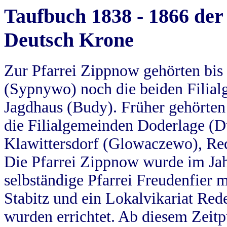
Taufbuch 1838 - 1866 der
Deutsch Krone
Zur Pfarrei Zippnow gehörten bi
(Sypnywo) noch die beiden Filial
Jagdhaus (Budy). Früher gehörten 
die Filialgemeinden Doderlage (D
Klawittersdorf (Glowaczewo), Red
Die Pfarrei Zippnow wurde im Jah
selbständige Pfarrei Freudenfier m
Stabitz und ein Lokalvikariat Red
wurden errichtet. Ab diesem Zeitp