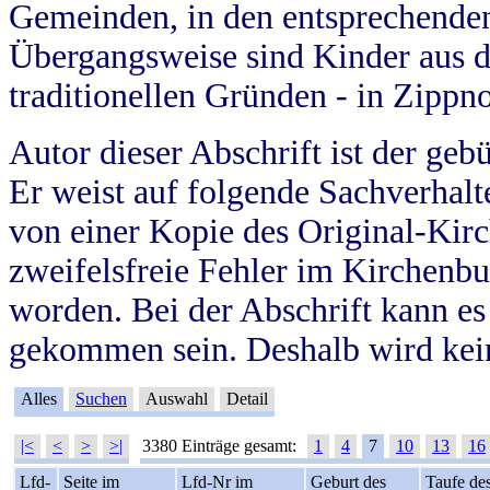
Gemeinden, in den entsprechende
Übergangsweise sind Kinder aus 
traditionellen Gründen - in Zippn
Autor dieser Abschrift ist der geb
Er weist auf folgende Sachverhalte
von einer Kopie des Original-Kirc
zweifelsfreie Fehler im Kirchenbuc
worden. Bei der Abschrift kann e
gekommen sein. Deshalb wird kein
Alles
Suchen
Auswahl
Detail
|<
<
>
>|
3380 Einträge gesamt:
1
4
7
10
13
16
Lfd-
Seite im
Lfd-Nr im
Geburt des
Taufe de