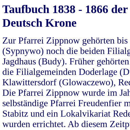
Taufbuch 1838 - 1866 der
Deutsch Krone
Zur Pfarrei Zippnow gehörten bi
(Sypnywo) noch die beiden Filial
Jagdhaus (Budy). Früher gehörten 
die Filialgemeinden Doderlage (D
Klawittersdorf (Glowaczewo), Red
Die Pfarrei Zippnow wurde im Jah
selbständige Pfarrei Freudenfier m
Stabitz und ein Lokalvikariat Red
wurden errichtet. Ab diesem Zeitp