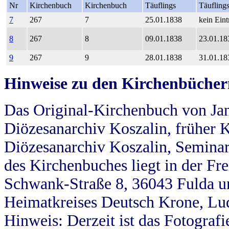
Nr
Kirchenbuch
Kirchenbuch
Täuflings
Täufling
7
267
7
25.01.1838
kein Eint
8
267
8
09.01.1838
23.01.18
9
267
9
28.01.1838
31.01.18
Hinweise zu den Kirchenbücher
Das Original-Kirchenbuch von Jan
Diözesanarchiv Koszalin, früher Kö
Diözesanarchiv Koszalin, Seminar
des Kirchenbuches liegt in der Fr
Schwank-Straße 8, 36043 Fulda u
Heimatkreises Deutsch Krone, Lu
Hinweis: Derzeit ist das Fotograf