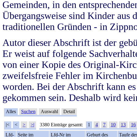
Gemeinden, in den entsprechende
Übergangsweise sind Kinder aus 
traditionellen Gründen - in Zippn
Autor dieser Abschrift ist der geb
Er weist auf folgende Sachverhalte
von einer Kopie des Original-Kirc
zweifelsfreie Fehler im Kirchenbuc
worden. Bei der Abschrift kann e
gekommen sein. Deshalb wird kein
Alles
Suchen
Auswahl
Detail
|<
<
>
>|
3380 Einträge gesamt:
1
4
7
10
13
16
Lfd-
Seite im
Lfd-Nr im
Geburt des
Taufe de