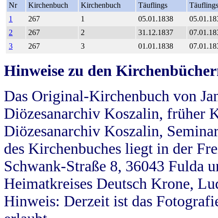
Nr
Kirchenbuch
Kirchenbuch
Täuflings
Täufling
1
267
1
05.01.1838
05.01.18
2
267
2
31.12.1837
07.01.18
3
267
3
01.01.1838
07.01.18
Hinweise zu den Kirchenbücher
Das Original-Kirchenbuch von Jan
Diözesanarchiv Koszalin, früher Kö
Diözesanarchiv Koszalin, Seminar
des Kirchenbuches liegt in der Fr
Schwank-Straße 8, 36043 Fulda u
Heimatkreises Deutsch Krone, Lu
Hinweis: Derzeit ist das Fotograf