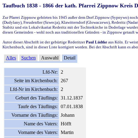
Taufbuch 1838 - 1866 der kath. Pfarrei Zippnow Kreis 
Zur Pfarrei Zippnow gehörten bis 1945 außer dem Dorf Zippnow (Sypnywo) noch d
(Dudylany), Freudenfier (Szwecja), Klawittersdorf (Glowaczewo), Rederitz (Nadarz
Stabitz und ein Lokalvikariat Rederitz mit der Tochterkirche in Doderlage wurd
diesen Gemeinden - wohl noch aus traditionellen Gründen - in Zippnow getauft 
Autor dieser Abschrift ist der gebürtige Rederitzer
Paul Lüdtke
aus Köln. Er weist
Kirchenbuch, sind in dieser Liste korrigiert worden. Bei der Abschrift kann es 
Alles
Suchen
Auswahl
Detail
Lfd-Nr:
2
Seite im Kirchenbuch:
267
Lfd-Nr im Kirchenbuch:
2
Geburt des Täuflings:
31.12.1837
Taufe des Täuflings:
07.01.1838
Vorname des Täuflings:
Johann
Name des Vaters:
Höfft
Vorname des Vaters:
Martin