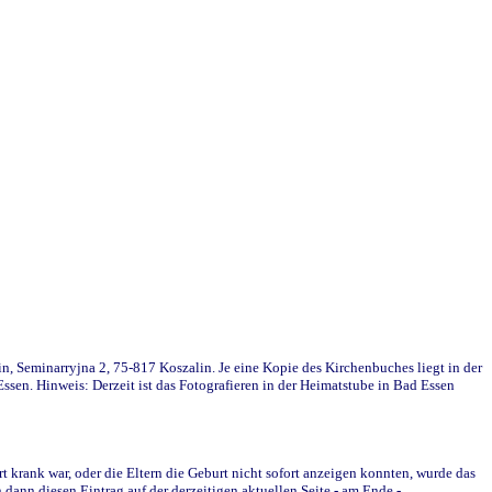
in, Seminarryjna 2, 75-817 Koszalin. Je eine Kopie des Kirchenbuches liegt in der
en. Hinweis: Derzeit ist das Fotografieren in der Heimatstube in Bad Essen
krank war, oder die Eltern die Geburt nicht sofort anzeigen konnten, wurde das
ann diesen Eintrag auf der derzeitigen aktuellen Seite - am Ende -