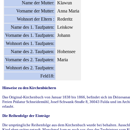
Name der Mutter:
Klawun
Vorname der Mutter:
Anna Maria
Wohnort der Eltern :
Rederitz
Name des 1. Taufpaten:
Leiskow
Vorname des 1. Taufpaten:
Johann
Wohnort des 1. Taufpaten:
Name des 2. Taufpaten:
Hohensee
Vorname des 2. Taufpaten:
Maria
Wohnort des 2. Taufpaten:
Feld18:
Hinweise zu den Kirchenbüchern
Das Original-Kirchenbuch von Januar 1838 bis 1866, befindet sich im Diözesanarch
Freien Prälatur Schneidemühl, Josef-Schwank-Straße 8, 36043 Fulda und im Archi
erlaubt.
Die Reihenfolge der Einträge
Die ursprüngliche Reihenfolge aus dem Kirchenbuch wurde bei behalten. Ausschla
Kind eben später getauft. Manchmal kam es auch vor, dass der Taufeintrag vom Ki