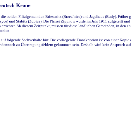
Deutsch Krone
ie beiden Filialgemeinden Briesenitz (Brzez`nica) und Jagdhaus (Budy). Früher g
yce) und Stabitz (Zdbice). Die Pfarrei Zippnow wurde im Jahr 1911 aufgeteilt und e
en errichtet. Ab diesem Zeitpunkt, müssen für diese ländlichen Gemeinden, in den
worden.
 auf folgende Sachverhalte hin: Die vorliegende Transkription ist von einer Kopie 
aber dennoch zu Übertragungsfehlern gekommen sein. Deshalb wird kein Anspruch auf 