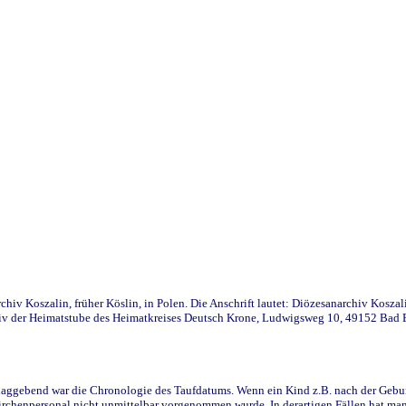
iv Koszalin, früher Köslin, in Polen. Die Anschrift lautet: Diözesanarchiv Koszal
v der Heimatstube des Heimatkreises Deutsch Krone, Ludwigsweg 10, 49152 Bad Ess
ggebend war die Chronologie des Taufdatums. Wenn ein Kind z.B. nach der Geburt 
rchenpersonal nicht unmittelbar vorgenommen wurde. In derartigen Fällen hat man d