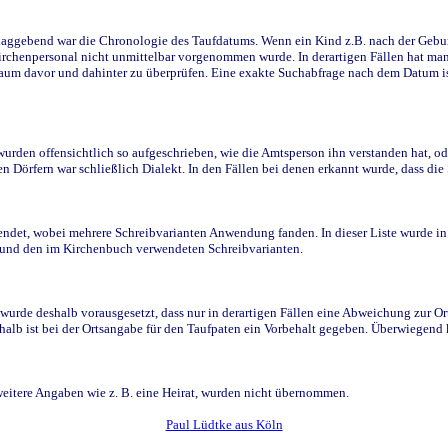
ggebend war die Chronologie des Taufdatums. Wenn ein Kind z.B. nach der Geburt 
rchenpersonal nicht unmittelbar vorgenommen wurde. In derartigen Fällen hat man d
raum davor und dahinter zu überprüfen. Eine exakte Suchabfrage nach dem Datum i
den offensichtlich so aufgeschrieben, wie die Amtsperson ihn verstanden hat, ode
n Dörfern war schließlich Dialekt. In den Fällen bei denen erkannt wurde, dass di
t, wobei mehrere Schreibvarianten Anwendung fanden. In dieser Liste wurde in de
n und den im Kirchenbuch verwendeten Schreibvarianten.
wurde deshalb vorausgesetzt, dass nur in derartigen Fällen eine Abweichung zur O
eshalb ist bei der Ortsangabe für den Taufpaten ein Vorbehalt gegeben. Überwiegen
weitere Angaben wie z. B. eine Heirat, wurden nicht übernommen.
Paul Lüdtke aus Köln