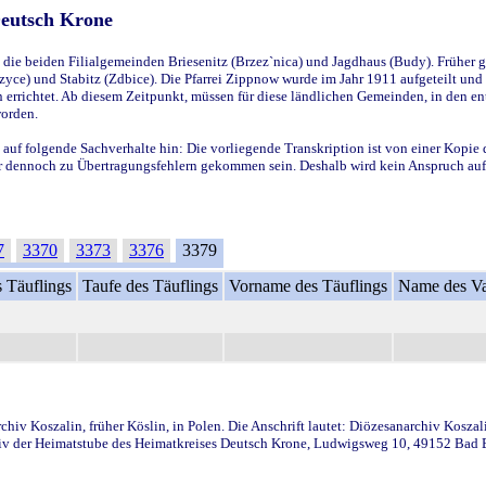
Deutsch Krone
ie beiden Filialgemeinden Briesenitz (Brzez`nica) und Jagdhaus (Budy). Früher g
yce) und Stabitz (Zdbice). Die Pfarrei Zippnow wurde im Jahr 1911 aufgeteilt und e
en errichtet. Ab diesem Zeitpunkt, müssen für diese ländlichen Gemeinden, in den
worden.
 auf folgende Sachverhalte hin: Die vorliegende Transkription ist von einer Kopie 
aber dennoch zu Übertragungsfehlern gekommen sein. Deshalb wird kein Anspruch auf 
7
3370
3373
3376
3379
 Täuflings
Taufe des Täuflings
Vorname des Täuflings
Name des Va
iv Koszalin, früher Köslin, in Polen. Die Anschrift lautet: Diözesanarchiv Koszal
v der Heimatstube des Heimatkreises Deutsch Krone, Ludwigsweg 10, 49152 Bad Ess