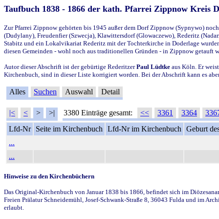
Taufbuch 1838 - 1866 der kath. Pfarrei Zippnow Kreis 
Zur Pfarrei Zippnow gehörten bis 1945 außer dem Dorf Zippnow (Sypnywo) noch d
(Dudylany), Freudenfier (Szwecja), Klawittersdorf (Glowaczewo), Rederitz (Nadarz
Stabitz und ein Lokalvikariat Rederitz mit der Tochterkirche in Doderlage wurd
diesen Gemeinden - wohl noch aus traditionellen Gründen - in Zippnow getauft 
Autor dieser Abschrift ist der gebürtige Rederitzer
Paul Lüdtke
aus Köln. Er weist
Kirchenbuch, sind in dieser Liste korrigiert worden. Bei der Abschrift kann es 
Alles
Suchen
Auswahl
Detail
|<
<
>
>|
3380 Einträge gesamt:
<<
3361
3364
336
Lfd-Nr
Seite im Kirchenbuch
Lfd-Nr im Kirchenbuch
Geburt des
...
...
Hinweise zu den Kirchenbüchern
Das Original-Kirchenbuch von Januar 1838 bis 1866, befindet sich im Diözesanarch
Freien Prälatur Schneidemühl, Josef-Schwank-Straße 8, 36043 Fulda und im Archi
erlaubt.