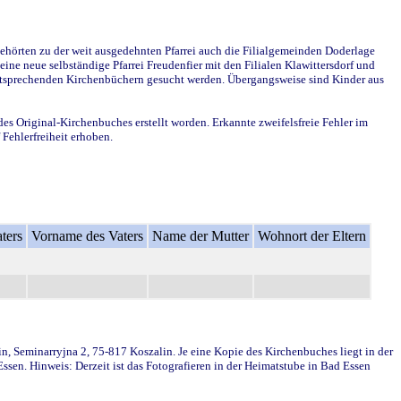
ehörten zu der weit ausgedehnten Pfarrei auch die Filialgemeinden Doderlage
ine neue selbständige Pfarrei Freudenfier mit den Filialen Klawittersdorf und
 entsprechenden Kirchenbüchern gesucht werden. Übergangsweise sind Kinder aus
des Original-Kirchenbuches erstellt worden. Erkannte zweifelsfreie Fehler im
Fehlerfreiheit erhoben.
ters
Vorname des Vaters
Name der Mutter
Wohnort der Eltern
in, Seminarryjna 2, 75-817 Koszalin. Je eine Kopie des Kirchenbuches liegt in der
en. Hinweis: Derzeit ist das Fotografieren in der Heimatstube in Bad Essen