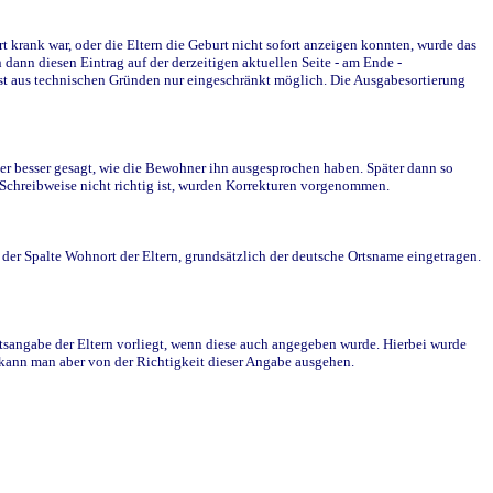
krank war, oder die Eltern die Geburt nicht sofort anzeigen konnten, wurde das
ann diesen Eintrag auf der derzeitigen aktuellen Seite - am Ende -
st aus technischen Gründen nur eingeschränkt möglich. Die Ausgabesortierung
r besser gesagt, wie die Bewohner ihn ausgesprochen haben. Später dann so
e Schreibweise nicht richtig ist, wurden Korrekturen vorgenommen.
r Spalte Wohnort der Eltern, grundsätzlich der deutsche Ortsname eingetragen.
rtsangabe der Eltern vorliegt, wenn diese auch angegeben wurde. Hierbei wurde
d kann man aber von der Richtigkeit dieser Angabe ausgehen.