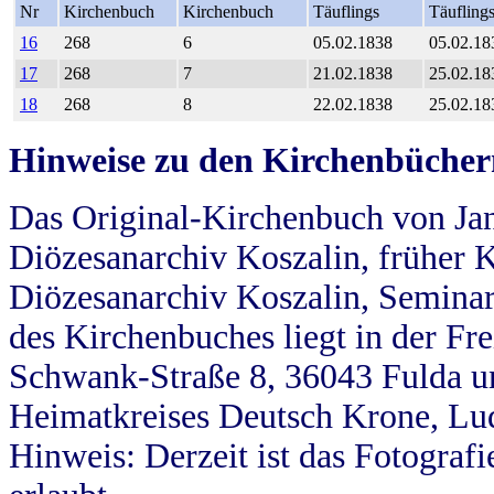
Nr
Kirchenbuch
Kirchenbuch
Täuflings
Täufling
16
268
6
05.02.1838
05.02.18
17
268
7
21.02.1838
25.02.18
18
268
8
22.02.1838
25.02.18
Hinweise zu den Kirchenbücher
Das Original-Kirchenbuch von Jan
Diözesanarchiv Koszalin, früher Kö
Diözesanarchiv Koszalin, Seminar
des Kirchenbuches liegt in der Fr
Schwank-Straße 8, 36043 Fulda u
Heimatkreises Deutsch Krone, Lu
Hinweis: Derzeit ist das Fotograf