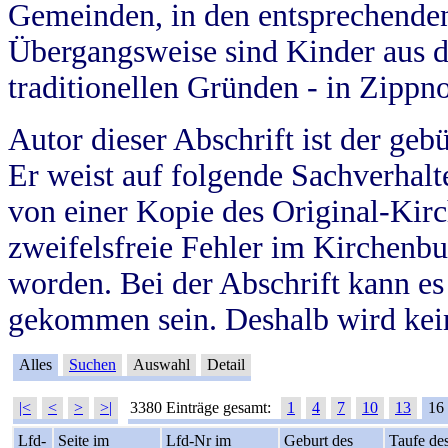
Gemeinden, in den entsprechende
Übergangsweise sind Kinder aus 
traditionellen Gründen - in Zippn
Autor dieser Abschrift ist der geb
Er weist auf folgende Sachverhalte
von einer Kopie des Original-Kirc
zweifelsfreie Fehler im Kirchenbuc
worden. Bei der Abschrift kann e
gekommen sein. Deshalb wird kein
Alles
Suchen
Auswahl
Detail
|<
<
>
>|
3380 Einträge gesamt:
1
4
7
10
13
16
Lfd-
Seite im
Lfd-Nr im
Geburt des
Taufe de