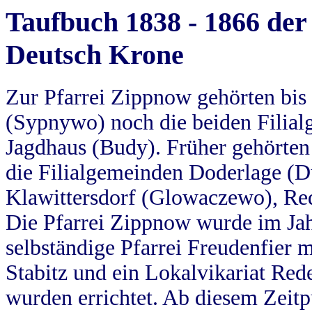
Taufbuch 1838 - 1866 der
Deutsch Krone
Zur Pfarrei Zippnow gehörten bi
(Sypnywo) noch die beiden Filial
Jagdhaus (Budy). Früher gehörten 
die Filialgemeinden Doderlage (D
Klawittersdorf (Glowaczewo), Red
Die Pfarrei Zippnow wurde im Jah
selbständige Pfarrei Freudenfier m
Stabitz und ein Lokalvikariat Red
wurden errichtet. Ab diesem Zeitp