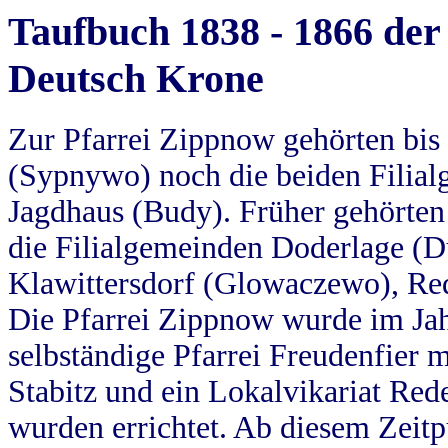
Taufbuch 1838 - 1866 der
Deutsch Krone
Zur Pfarrei Zippnow gehörten bi
(Sypnywo) noch die beiden Filial
Jagdhaus (Budy). Früher gehörten 
die Filialgemeinden Doderlage (D
Klawittersdorf (Glowaczewo), Red
Die Pfarrei Zippnow wurde im Jah
selbständige Pfarrei Freudenfier m
Stabitz und ein Lokalvikariat Red
wurden errichtet. Ab diesem Zeitp