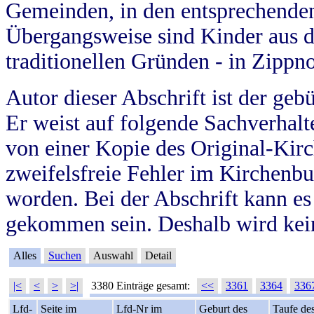
Gemeinden, in den entsprechende
Übergangsweise sind Kinder aus 
traditionellen Gründen - in Zippn
Autor dieser Abschrift ist der geb
Er weist auf folgende Sachverhalte
von einer Kopie des Original-Kirc
zweifelsfreie Fehler im Kirchenbuc
worden. Bei der Abschrift kann e
gekommen sein. Deshalb wird kein
Alles
Suchen
Auswahl
Detail
|<
<
>
>|
3380 Einträge gesamt:
<<
3361
3364
336
Lfd-
Seite im
Lfd-Nr im
Geburt des
Taufe de