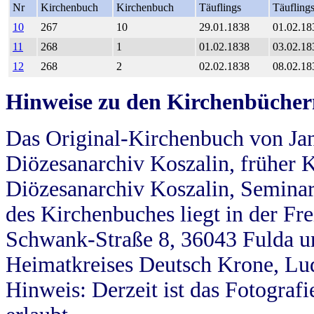
Nr
Kirchenbuch
Kirchenbuch
Täuflings
Täufling
10
267
10
29.01.1838
01.02.18
11
268
1
01.02.1838
03.02.18
12
268
2
02.02.1838
08.02.18
Hinweise zu den Kirchenbücher
Das Original-Kirchenbuch von Jan
Diözesanarchiv Koszalin, früher Kö
Diözesanarchiv Koszalin, Seminar
des Kirchenbuches liegt in der Fr
Schwank-Straße 8, 36043 Fulda u
Heimatkreises Deutsch Krone, Lu
Hinweis: Derzeit ist das Fotograf