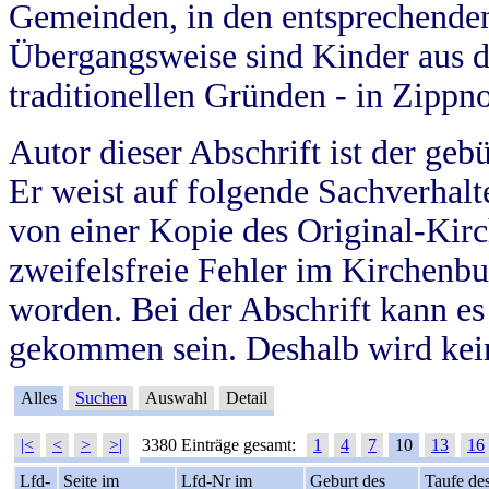
Gemeinden, in den entsprechende
Übergangsweise sind Kinder aus 
traditionellen Gründen - in Zippn
Autor dieser Abschrift ist der geb
Er weist auf folgende Sachverhalte
von einer Kopie des Original-Kirc
zweifelsfreie Fehler im Kirchenbuc
worden. Bei der Abschrift kann e
gekommen sein. Deshalb wird kein
Alles
Suchen
Auswahl
Detail
|<
<
>
>|
3380 Einträge gesamt:
1
4
7
10
13
16
Lfd-
Seite im
Lfd-Nr im
Geburt des
Taufe de