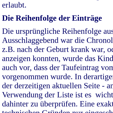
erlaubt.
Die Reihenfolge der Einträge
Die ursprüngliche Reihenfolge au
Ausschlaggebend war die Chronol
z.B. nach der Geburt krank war, od
anzeigen konnten, wurde das Kind
auch vor, dass der Taufeintrag vo
vorgenommen wurde. In derartigen
der derzeitigen aktuellen Seite -
Verwendung der Liste ist es wich
dahinter zu überprüfen. Eine exa
technischen Gründen nur eingesch