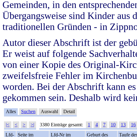
Gemeinden, in den entsprechende
Übergangsweise sind Kinder aus 
traditionellen Gründen - in Zippn
Autor dieser Abschrift ist der geb
Er weist auf folgende Sachverhalte
von einer Kopie des Original-Kirc
zweifelsfreie Fehler im Kirchenbuc
worden. Bei der Abschrift kann e
gekommen sein. Deshalb wird kein
Alles
Suchen
Auswahl
Detail
|<
<
>
>|
3380 Einträge gesamt:
1
4
7
10
13
16
Lfd-
Seite im
Lfd-Nr im
Geburt des
Taufe de