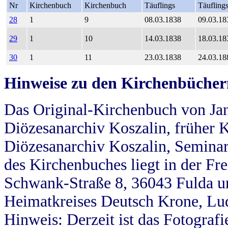
Nr
Kirchenbuch
Kirchenbuch
Täuflings
Täufling
28
1
9
08.03.1838
09.03.18
29
1
10
14.03.1838
18.03.18
30
1
11
23.03.1838
24.03.18
Hinweise zu den Kirchenbücher
Das Original-Kirchenbuch von Jan
Diözesanarchiv Koszalin, früher Kö
Diözesanarchiv Koszalin, Seminar
des Kirchenbuches liegt in der Fr
Schwank-Straße 8, 36043 Fulda u
Heimatkreises Deutsch Krone, Lu
Hinweis: Derzeit ist das Fotograf