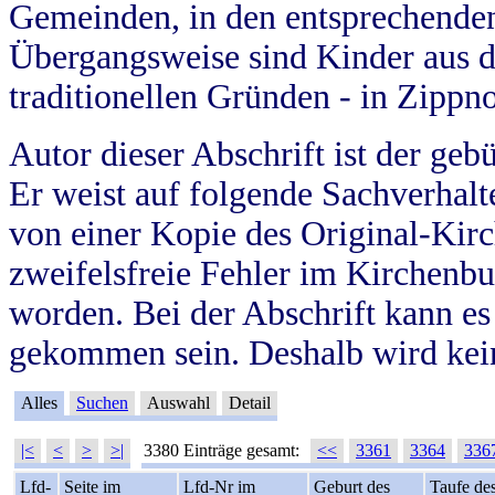
Gemeinden, in den entsprechende
Übergangsweise sind Kinder aus 
traditionellen Gründen - in Zippn
Autor dieser Abschrift ist der geb
Er weist auf folgende Sachverhalte
von einer Kopie des Original-Kirc
zweifelsfreie Fehler im Kirchenbuc
worden. Bei der Abschrift kann e
gekommen sein. Deshalb wird kein
Alles
Suchen
Auswahl
Detail
|<
<
>
>|
3380 Einträge gesamt:
<<
3361
3364
336
Lfd-
Seite im
Lfd-Nr im
Geburt des
Taufe de