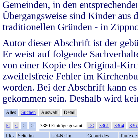
Gemeinden, in den entsprechende
Übergangsweise sind Kinder aus 
traditionellen Gründen - in Zippn
Autor dieser Abschrift ist der geb
Er weist auf folgende Sachverhalte
von einer Kopie des Original-Kirc
zweifelsfreie Fehler im Kirchenbuc
worden. Bei der Abschrift kann e
gekommen sein. Deshalb wird kein
Alles
Suchen
Auswahl
Detail
|<
<
>
>|
3380 Einträge gesamt:
<<
3361
3364
336
Lfd-
Seite im
Lfd-Nr im
Geburt des
Taufe de