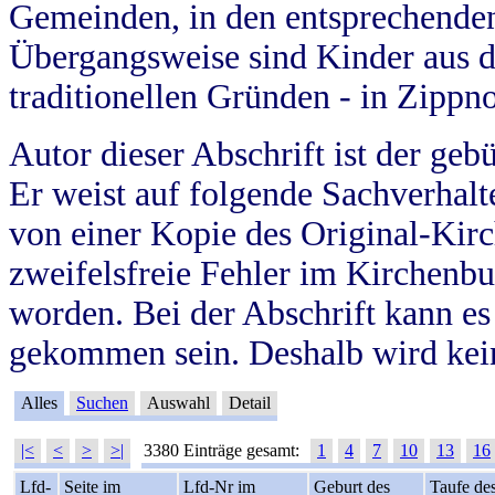
Gemeinden, in den entsprechende
Übergangsweise sind Kinder aus 
traditionellen Gründen - in Zippn
Autor dieser Abschrift ist der geb
Er weist auf folgende Sachverhalte
von einer Kopie des Original-Kirc
zweifelsfreie Fehler im Kirchenbuc
worden. Bei der Abschrift kann e
gekommen sein. Deshalb wird kein
Alles
Suchen
Auswahl
Detail
|<
<
>
>|
3380 Einträge gesamt:
1
4
7
10
13
16
Lfd-
Seite im
Lfd-Nr im
Geburt des
Taufe de