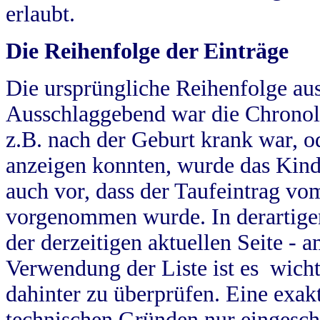
erlaubt.
Die Reihenfolge der Einträge
Die ursprüngliche Reihenfolge au
Ausschlaggebend war die Chronol
z.B. nach der Geburt krank war, od
anzeigen konnten, wurde das Kind
auch vor, dass der Taufeintrag vo
vorgenommen wurde. In derartigen
der derzeitigen aktuellen Seite -
Verwendung der Liste ist es wich
dahinter zu überprüfen. Eine exa
technischen Gründen nur eingesch