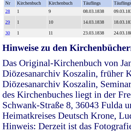
Nr
Kirchenbuch
Kirchenbuch
Täuflings
Täufling
28
1
9
08.03.1838
09.03.18
29
1
10
14.03.1838
18.03.18
30
1
11
23.03.1838
24.03.18
Hinweise zu den Kirchenbücher
Das Original-Kirchenbuch von Jan
Diözesanarchiv Koszalin, früher Kö
Diözesanarchiv Koszalin, Seminar
des Kirchenbuches liegt in der Fr
Schwank-Straße 8, 36043 Fulda u
Heimatkreises Deutsch Krone, Lu
Hinweis: Derzeit ist das Fotograf