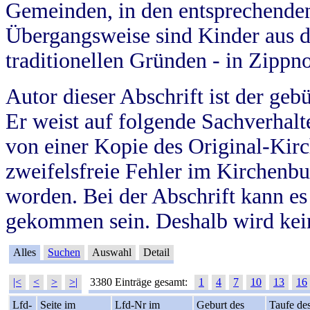
Gemeinden, in den entsprechende
Übergangsweise sind Kinder aus 
traditionellen Gründen - in Zippn
Autor dieser Abschrift ist der geb
Er weist auf folgende Sachverhalte
von einer Kopie des Original-Kirc
zweifelsfreie Fehler im Kirchenbuc
worden. Bei der Abschrift kann e
gekommen sein. Deshalb wird kein
Alles
Suchen
Auswahl
Detail
|<
<
>
>|
3380 Einträge gesamt:
1
4
7
10
13
16
Lfd-
Seite im
Lfd-Nr im
Geburt des
Taufe de