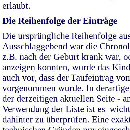
erlaubt.
Die Reihenfolge der Einträge
Die ursprüngliche Reihenfolge au
Ausschlaggebend war die Chronol
z.B. nach der Geburt krank war, od
anzeigen konnten, wurde das Kind
auch vor, dass der Taufeintrag vo
vorgenommen wurde. In derartigen
der derzeitigen aktuellen Seite -
Verwendung der Liste ist es wich
dahinter zu überprüfen. Eine exa
technischen Gründen nur eingesch