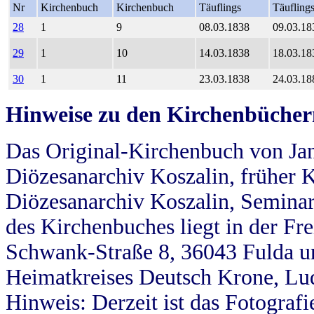
Nr
Kirchenbuch
Kirchenbuch
Täuflings
Täufling
28
1
9
08.03.1838
09.03.18
29
1
10
14.03.1838
18.03.18
30
1
11
23.03.1838
24.03.18
Hinweise zu den Kirchenbücher
Das Original-Kirchenbuch von Jan
Diözesanarchiv Koszalin, früher Kö
Diözesanarchiv Koszalin, Seminar
des Kirchenbuches liegt in der Fr
Schwank-Straße 8, 36043 Fulda u
Heimatkreises Deutsch Krone, Lu
Hinweis: Derzeit ist das Fotograf