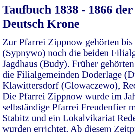
Taufbuch 1838 - 1866 der
Deutsch Krone
Zur Pfarrei Zippnow gehörten bi
(Sypnywo) noch die beiden Filial
Jagdhaus (Budy). Früher gehörten 
die Filialgemeinden Doderlage (D
Klawittersdorf (Glowaczewo), Red
Die Pfarrei Zippnow wurde im Jah
selbständige Pfarrei Freudenfier m
Stabitz und ein Lokalvikariat Red
wurden errichtet. Ab diesem Zeitp