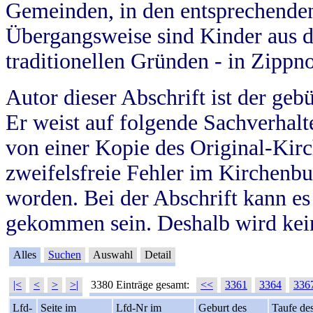
Gemeinden, in den entsprechende
Übergangsweise sind Kinder aus 
traditionellen Gründen - in Zippn
Autor dieser Abschrift ist der geb
Er weist auf folgende Sachverhalte
von einer Kopie des Original-Kirc
zweifelsfreie Fehler im Kirchenbuc
worden. Bei der Abschrift kann e
gekommen sein. Deshalb wird kein
Alles
Suchen
Auswahl
Detail
|<
<
>
>|
3380 Einträge gesamt:
<<
3361
3364
336
Lfd-
Seite im
Lfd-Nr im
Geburt des
Taufe de