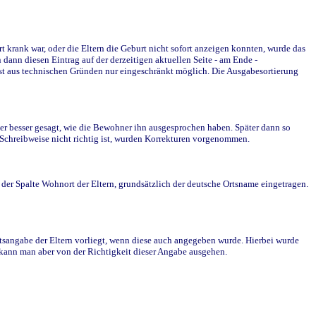
krank war, oder die Eltern die Geburt nicht sofort anzeigen konnten, wurde das
ann diesen Eintrag auf der derzeitigen aktuellen Seite - am Ende -
st aus technischen Gründen nur eingeschränkt möglich. Die Ausgabesortierung
r besser gesagt, wie die Bewohner ihn ausgesprochen haben. Später dann so
e Schreibweise nicht richtig ist, wurden Korrekturen vorgenommen.
r Spalte Wohnort der Eltern, grundsätzlich der deutsche Ortsname eingetragen.
rtsangabe der Eltern vorliegt, wenn diese auch angegeben wurde. Hierbei wurde
d kann man aber von der Richtigkeit dieser Angabe ausgehen.