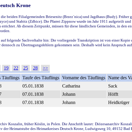
Deutsch Krone
ie beiden Filialgemeinden Briesenitz (Brzez`nica) und Jagdhaus (Budy). Früher g
yce) und Stabitz (Zdbice). Die Pfarrei Zippnow wurde im Jahr 1911 aufgeteilt und e
en errichtet. Ab diesem Zeitpunkt, müssen für diese ländlichen Gemeinden, in den
worden.
 auf folgende Sachverhalte hin: Die vorliegende Transkription ist von einer Kopie 
aber dennoch zu Übertragungsfehlern gekommen sein. Deshalb wird kein Anspruch auf 
19
22
25
28
>>
 Täuflings
Taufe des Täuflings
Vorname des Täuflings
Name des Va
8
05.01.1838
Catharina
Sack
7
07.01.1838
Johann
Höfft
8
07.01.1838
Johann
Heidkrüger
iv Koszalin, früher Köslin, in Polen. Die Anschrift lautet: Diözesanarchiv Koszal
v der Heimatstube des Heimatkreises Deutsch Krone, Ludwigsweg 10, 49152 Bad Ess