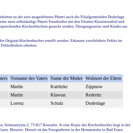
ehörten zu der weit ausgedehnten Pfarrei auch die Filialgemeinden Doderlage
ine neue selbständige Pfarrei Freudenfier mit den Filialen Klawittersdorf und
 entsprechenden Kirchenbüchern gesucht werden. Übergangsweise sind Kinder aus
des Original-Kirchenbuches erstellt worden. Erkannte zweifelsfreie Fehler im
Fehlerfreiheit erhoben.
ters
Vorname des Vaters
Name der Mutter
Wohnort der Eltern
Martin
Katritzke
Zippnow
Martin
Klawun
Rederitz
Lorenz
Schulz
Doderlage
in, Seminarryjna 2, 75-817 Koszalin. Je eine Kopie des Kirchenbuches liegt in der
en. Hinweis: Derzeit ist das Fotografieren in der Heimatstube in Bad Essen