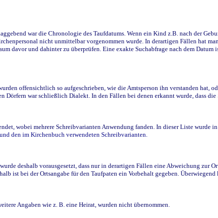
ggebend war die Chronologie des Taufdatums. Wenn ein Kind z.B. nach der Geburt 
rchenpersonal nicht unmittelbar vorgenommen wurde. In derartigen Fällen hat man d
raum davor und dahinter zu überprüfen. Eine exakte Suchabfrage nach dem Datum i
den offensichtlich so aufgeschrieben, wie die Amtsperson ihn verstanden hat, ode
n Dörfern war schließlich Dialekt. In den Fällen bei denen erkannt wurde, dass di
t, wobei mehrere Schreibvarianten Anwendung fanden. In dieser Liste wurde in de
n und den im Kirchenbuch verwendeten Schreibvarianten.
wurde deshalb vorausgesetzt, dass nur in derartigen Fällen eine Abweichung zur O
eshalb ist bei der Ortsangabe für den Taufpaten ein Vorbehalt gegeben. Überwiegen
weitere Angaben wie z. B. eine Heirat, wurden nicht übernommen.