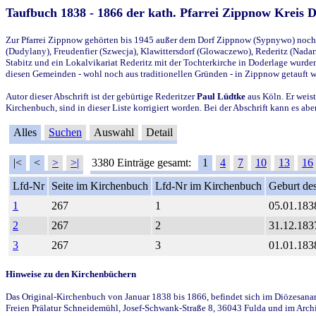
Taufbuch 1838 - 1866 der kath. Pfarrei Zippnow Kreis 
Zur Pfarrei Zippnow gehörten bis 1945 außer dem Dorf Zippnow (Sypnywo) noch d
(Dudylany), Freudenfier (Szwecja), Klawittersdorf (Glowaczewo), Rederitz (Nadarz
Stabitz und ein Lokalvikariat Rederitz mit der Tochterkirche in Doderlage wurd
diesen Gemeinden - wohl noch aus traditionellen Gründen - in Zippnow getauft 
Autor dieser Abschrift ist der gebürtige Rederitzer
Paul Lüdtke
aus Köln. Er weist
Kirchenbuch, sind in dieser Liste korrigiert worden. Bei der Abschrift kann es 
Alles
Suchen
Auswahl
Detail
|<
<
>
>|
3380 Einträge gesamt:
1
4
7
10
13
16
Lfd-Nr
Seite im Kirchenbuch
Lfd-Nr im Kirchenbuch
Geburt des
1
267
1
05.01.183
2
267
2
31.12.183
3
267
3
01.01.183
Hinweise zu den Kirchenbüchern
Das Original-Kirchenbuch von Januar 1838 bis 1866, befindet sich im Diözesanarch
Freien Prälatur Schneidemühl, Josef-Schwank-Straße 8, 36043 Fulda und im Archi