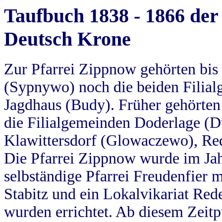
Taufbuch 1838 - 1866 der
Deutsch Krone
Zur Pfarrei Zippnow gehörten bi
(Sypnywo) noch die beiden Filial
Jagdhaus (Budy). Früher gehörten 
die Filialgemeinden Doderlage (D
Klawittersdorf (Glowaczewo), Red
Die Pfarrei Zippnow wurde im Jah
selbständige Pfarrei Freudenfier m
Stabitz und ein Lokalvikariat Red
wurden errichtet. Ab diesem Zeitp