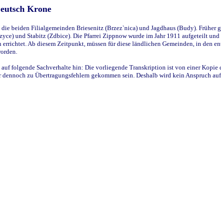
Deutsch Krone
ie beiden Filialgemeinden Briesenitz (Brzez`nica) und Jagdhaus (Budy). Früher g
yce) und Stabitz (Zdbice). Die Pfarrei Zippnow wurde im Jahr 1911 aufgeteilt und e
en errichtet. Ab diesem Zeitpunkt, müssen für diese ländlichen Gemeinden, in den
worden.
 auf folgende Sachverhalte hin: Die vorliegende Transkription ist von einer Kopie 
aber dennoch zu Übertragungsfehlern gekommen sein. Deshalb wird kein Anspruch auf 