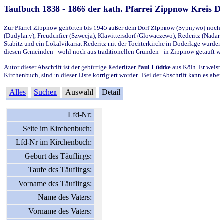
Taufbuch 1838 - 1866 der kath. Pfarrei Zippnow Kreis 
Zur Pfarrei Zippnow gehörten bis 1945 außer dem Dorf Zippnow (Sypnywo) noch d
(Dudylany), Freudenfier (Szwecja), Klawittersdorf (Glowaczewo), Rederitz (Nadarz
Stabitz und ein Lokalvikariat Rederitz mit der Tochterkirche in Doderlage wurd
diesen Gemeinden - wohl noch aus traditionellen Gründen - in Zippnow getauft 
Autor dieser Abschrift ist der gebürtige Rederitzer
Paul Lüdtke
aus Köln. Er weist
Kirchenbuch, sind in dieser Liste korrigiert worden. Bei der Abschrift kann es 
Alles
Suchen
Auswahl
Detail
Lfd-Nr:
Seite im Kirchenbuch:
Lfd-Nr im Kirchenbuch:
Geburt des Täuflings:
Taufe des Täuflings:
Vorname des Täuflings:
Name des Vaters:
Vorname des Vaters: