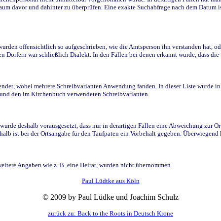
raum davor und dahinter zu überprüfen. Eine exakte Suchabfrage nach dem Datum i
den offensichtlich so aufgeschrieben, wie die Amtsperson ihn verstanden hat, ode
n Dörfern war schließlich Dialekt. In den Fällen bei denen erkannt wurde, dass di
t, wobei mehrere Schreibvarianten Anwendung fanden. In dieser Liste wurde in de
n und den im Kirchenbuch verwendeten Schreibvarianten.
wurde deshalb vorausgesetzt, dass nur in derartigen Fällen eine Abweichung zur O
eshalb ist bei der Ortsangabe für den Taufpaten ein Vorbehalt gegeben. Überwiegen
weitere Angaben wie z. B. eine Heirat, wurden nicht übernommen.
Paul Lüdtke aus Köln
© 2009 by Paul Lüdke und Joachim Schulz
zurück zu: Back to the Roots in Deutsch Krone