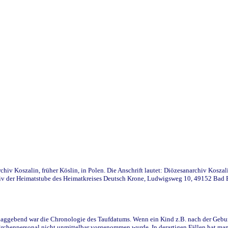
iv Koszalin, früher Köslin, in Polen. Die Anschrift lautet: Diözesanarchiv Koszal
v der Heimatstube des Heimatkreises Deutsch Krone, Ludwigsweg 10, 49152 Bad Ess
ggebend war die Chronologie des Taufdatums. Wenn ein Kind z.B. nach der Geburt 
rchenpersonal nicht unmittelbar vorgenommen wurde. In derartigen Fällen hat man d