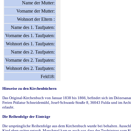
Name der Mutter:
Vorname der Mutter:
Wohnort der Eltern :
Name des 1. Taufpaten:
Vorname des 1. Taufpaten:
Wohnort des 1. Taufpaten:
Name des 2. Taufpaten:
Vorname des 2. Taufpaten:
Wohnort des 2. Taufpaten:
Feld18:
Hinweise zu den Kirchenbüchern
Das Original-Kirchenbuch von Januar 1838 bis 1866, befindet sich im Diözesanarch
Freien Prälatur Schneidemühl, Josef-Schwank-Straße 8, 36043 Fulda und im Archi
erlaubt.
Die Reihenfolge der Einträge
Die ursprüngliche Reihenfolge aus dem Kirchenbuch wurde bei behalten. Ausschla
Kind eben später getauft. Manchmal kam es auch vor, dass der Taufeintrag vom Ki