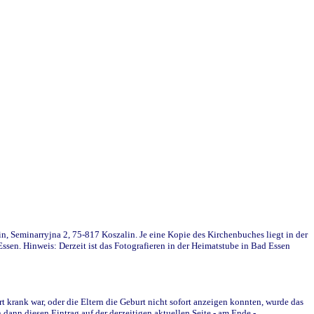
in, Seminarryjna 2, 75-817 Koszalin. Je eine Kopie des Kirchenbuches liegt in der
en. Hinweis: Derzeit ist das Fotografieren in der Heimatstube in Bad Essen
krank war, oder die Eltern die Geburt nicht sofort anzeigen konnten, wurde das
ann diesen Eintrag auf der derzeitigen aktuellen Seite - am Ende -