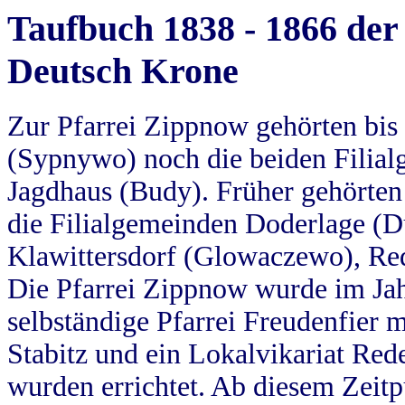
Taufbuch 1838 - 1866 der
Deutsch Krone
Zur Pfarrei Zippnow gehörten bi
(Sypnywo) noch die beiden Filial
Jagdhaus (Budy). Früher gehörten 
die Filialgemeinden Doderlage (D
Klawittersdorf (Glowaczewo), Red
Die Pfarrei Zippnow wurde im Jah
selbständige Pfarrei Freudenfier m
Stabitz und ein Lokalvikariat Red
wurden errichtet. Ab diesem Zeitp