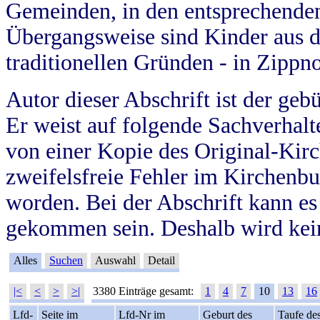
Gemeinden, in den entsprechende
Übergangsweise sind Kinder aus 
traditionellen Gründen - in Zippn
Autor dieser Abschrift ist der geb
Er weist auf folgende Sachverhalte
von einer Kopie des Original-Kirc
zweifelsfreie Fehler im Kirchenbuc
worden. Bei der Abschrift kann e
gekommen sein. Deshalb wird kein
Alles
Suchen
Auswahl
Detail
|<
<
>
>|
3380 Einträge gesamt:
1
4
7
10
13
16
Lfd-
Seite im
Lfd-Nr im
Geburt des
Taufe de