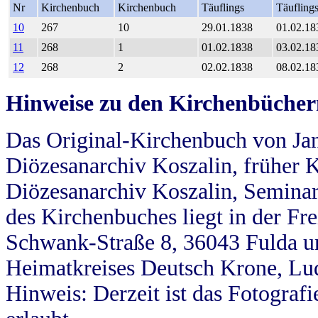
Nr
Kirchenbuch
Kirchenbuch
Täuflings
Täufling
10
267
10
29.01.1838
01.02.18
11
268
1
01.02.1838
03.02.18
12
268
2
02.02.1838
08.02.18
Hinweise zu den Kirchenbücher
Das Original-Kirchenbuch von Jan
Diözesanarchiv Koszalin, früher Kö
Diözesanarchiv Koszalin, Seminar
des Kirchenbuches liegt in der Fr
Schwank-Straße 8, 36043 Fulda u
Heimatkreises Deutsch Krone, Lu
Hinweis: Derzeit ist das Fotograf