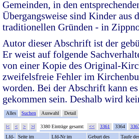
Gemeinden, in den entsprechende
Übergangsweise sind Kinder aus 
traditionellen Gründen - in Zippn
Autor dieser Abschrift ist der geb
Er weist auf folgende Sachverhalte
von einer Kopie des Original-Kirc
zweifelsfreie Fehler im Kirchenbuc
worden. Bei der Abschrift kann e
gekommen sein. Deshalb wird kein
Alles
Suchen
Auswahl
Detail
|<
<
>
>|
3380 Einträge gesamt:
<<
3361
3364
336
Lfd-
Seite im
Lfd-Nr im
Geburt des
Taufe de