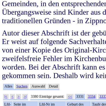
Gemeinden, in den entsprechende
Übergangsweise sind Kinder aus 
traditionellen Gründen - in Zippn
Autor dieser Abschrift ist der geb
Er weist auf folgende Sachverhalte
von einer Kopie des Original-Kirc
zweifelsfreie Fehler im Kirchenbuc
worden. Bei der Abschrift kann e
gekommen sein. Deshalb wird kein
Alles
Suchen
Auswahl
Detail
|<
<
>
>|
3380 Einträge gesamt:
<<
3331
3334
333
Lfd-
Seite im
Lfd-Nr im
Geburt des
Taufe de