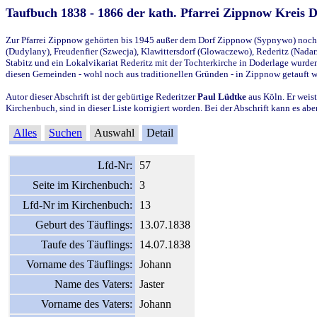
Taufbuch 1838 - 1866 der kath. Pfarrei Zippnow Kreis 
Zur Pfarrei Zippnow gehörten bis 1945 außer dem Dorf Zippnow (Sypnywo) noch d
(Dudylany), Freudenfier (Szwecja), Klawittersdorf (Glowaczewo), Rederitz (Nadarz
Stabitz und ein Lokalvikariat Rederitz mit der Tochterkirche in Doderlage wurd
diesen Gemeinden - wohl noch aus traditionellen Gründen - in Zippnow getauft 
Autor dieser Abschrift ist der gebürtige Rederitzer
Paul Lüdtke
aus Köln. Er weist
Kirchenbuch, sind in dieser Liste korrigiert worden. Bei der Abschrift kann es 
Alles
Suchen
Auswahl
Detail
Lfd-Nr:
57
Seite im Kirchenbuch:
3
Lfd-Nr im Kirchenbuch:
13
Geburt des Täuflings:
13.07.1838
Taufe des Täuflings:
14.07.1838
Vorname des Täuflings:
Johann
Name des Vaters:
Jaster
Vorname des Vaters:
Johann