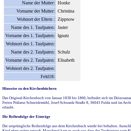
Name der Mutter:
Honke
Vorname der Mutter:
Christina
Wohnort der Eltern :
Zippnow
Name des 1. Taufpaten:
Jaster
Vorname des 1. Taufpaten:
Ignatz
Wohnort des 1. Taufpaten:
Name des 2. Taufpaten:
Schulz
Vorname des 2. Taufpaten:
Elisabeth
Wohnort des 2. Taufpaten:
Feld18:
Hinweise zu den Kirchenbüchern
Das Original-Kirchenbuch von Januar 1838 bis 1866, befindet sich im Diözesanarch
Freien Prälatur Schneidemühl, Josef-Schwank-Straße 8, 36043 Fulda und im Archi
erlaubt.
Die Reihenfolge der Einträge
Die ursprüngliche Reihenfolge aus dem Kirchenbuch wurde bei behalten. Ausschla
Kind eben später getauft. Manchmal kam es auch vor, dass der Taufeintrag vom Ki