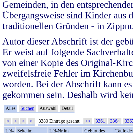
Gemeinden, in den entsprechende
Übergangsweise sind Kinder aus 
traditionellen Gründen - in Zippn
Autor dieser Abschrift ist der geb
Er weist auf folgende Sachverhalte
von einer Kopie des Original-Kirc
zweifelsfreie Fehler im Kirchenbuc
worden. Bei der Abschrift kann e
gekommen sein. Deshalb wird kein
Alles
Suchen
Auswahl
Detail
|<
<
>
>|
3380 Einträge gesamt:
<<
3361
3364
336
Lfd-
Seite im
Lfd-Nr im
Geburt des
Taufe de