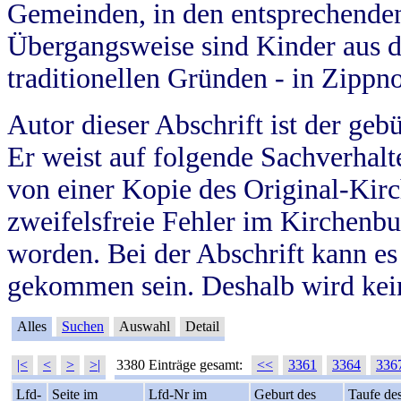
Gemeinden, in den entsprechende
Übergangsweise sind Kinder aus 
traditionellen Gründen - in Zippn
Autor dieser Abschrift ist der geb
Er weist auf folgende Sachverhalte
von einer Kopie des Original-Kirc
zweifelsfreie Fehler im Kirchenbuc
worden. Bei der Abschrift kann e
gekommen sein. Deshalb wird kein
Alles
Suchen
Auswahl
Detail
|<
<
>
>|
3380 Einträge gesamt:
<<
3361
3364
336
Lfd-
Seite im
Lfd-Nr im
Geburt des
Taufe de